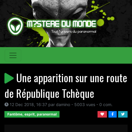
Une apparition sur une route
de République Tchèque
12 Dec 2018, 16:37 par damino - 5003 vues - 0 com.
Fantôme, esprit, paranormal