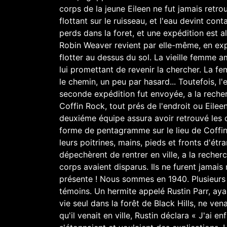
corps de la jeune Eileen ne fut jamais retro
flottant sur le ruisseau, et l'eau devint co
perds dans la foret, et une expédition est al
Robin Weaver revient par elle-même, en expl
flotter au dessus du sol. La vieille femme 
lui promettant de revenir la chercher. La fe
le chemin, un peu par hasard... Toutefois, l'
seconde expédition fut envoyée, a la recher
Coffin Rock, tout prés de l'endroit ou Eilee
deuxiéme équipe assura avoir retrouvé les 
forme de pentagramme sur le lieu de Coffin 
leurs poitrines, mains, pieds et fronts d'ét
dépechèrent de rentrer en ville, a la recherc
corps avaient disparus. Ils ne furent jamais 
présente ! Nous sommes en 1940. Plusieurs enf
témoins. Un hermite appelé Rustin Parr, aya
vie seul dans la forêt de Black Hills, ne ven
qu'il venait en ville, Rustin déclara « J'ai en