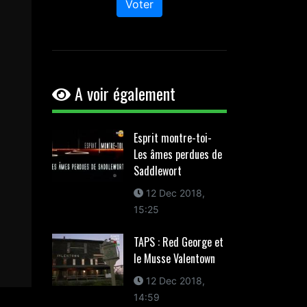
Voter
A voir également
Esprit montre-toi-
Les âmes perdues de
Saddlewort
12 Dec 2018,
15:25
TAPS : Red George et
le Musse Valentown
12 Dec 2018,
14:59