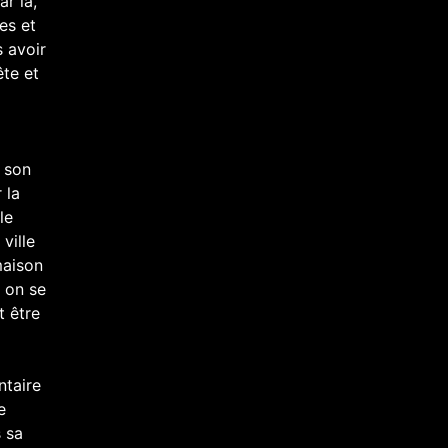
ar la,
es et
s avoir
ête et
t son
 la
le
 ville
maison
i on se
t être
ntaire
e
s sa