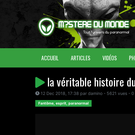
(CURRENT)
ACCUEIL
ARTICLES
VIDÉOS
PH
la véritable histoire 
12 Dec 2018, 17:38 par damino - 5621 vues - 0
Fantôme, esprit, paranormal