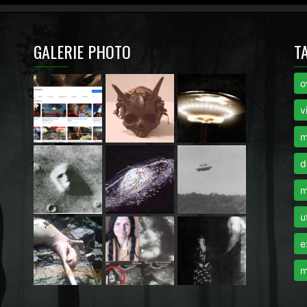
GALERIE PHOTO
T
o
i
v
m
d
m
u
e
m