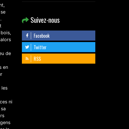
nt,
 se
Suivez-nous
.
t
 bois,
Facebook
 alors
Twitter
ieu de
RSS
s en
ur
 les
ces ni
 sa
ors
s gens