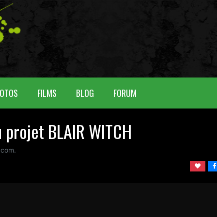
OTOS
FILMS
BLOG
FORUM
du projet BLAIR WITCH
 com.