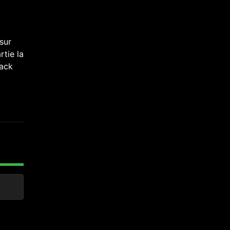
sur
rtie la
lack