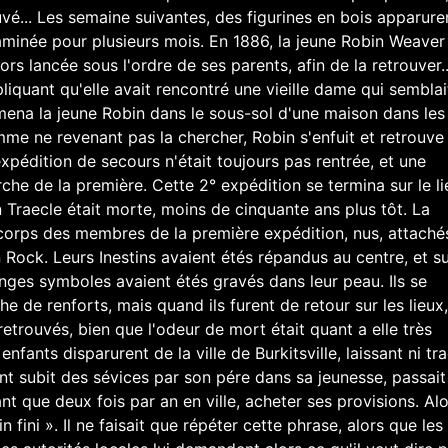
uvé... Les semaine suivantes, des figurines en bois apparure
ntaminée pour plusieurs mois. En 1886, la jeune Robin Weaver
ors lancée sous l'ordre de ses parents, afin de la retrouver..
iquant qu'elle avait rencontré une vieille dame qui semblai
amena la jeune Robin dans le sous-sol d'une maison dans les
mme ne revenant pas la chercher, Robin s'enfuit et retrouve
expédition de secours n'était toujours pas rentrée, et une
che de la première. Cette 2° expédition se termina sur le l
n Traecle était morte, moins de cinquante ans plus tôt. La
corps des membres de la première expédition, nus, attaché
Rock. Leurs Inestins avaient étés répandus au centre, et s
ranges symboles avaient étés gravés dans leur peau. Ils se
he de renforts, mais quand ils furent de retour sur les lieux,
retrouvés, bien que l'odeur de mort était quant a elle très
ants disparurent de la ville de Burkitsville, laissant ni tra
nt subit des sévices par son pére dans sa jeunesse, passait
ant que deux fois par an en ville, acheter ses provisions. Al
fin fini ». Il ne faisait que répéter cette phrase, alors que le