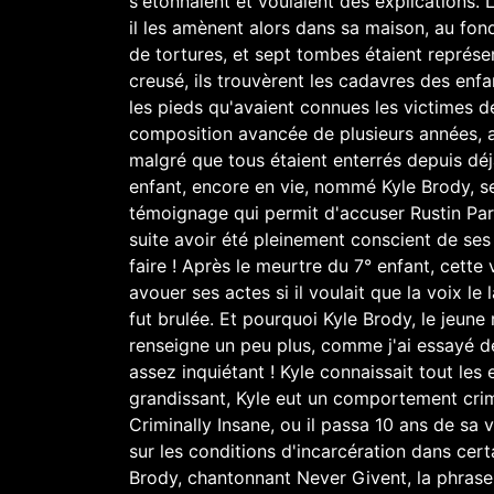
s'étonnaient et voulaient des explications. L
il les amènent alors dans sa maison, au fond
de tortures, et sept tombes étaient représen
creusé, ils trouvèrent les cadavres des enfa
les pieds qu'avaient connues les victimes d
composition avancée de plusieurs années, al
malgré que tous étaient enterrés depuis déj
enfant, encore en vie, nommé Kyle Brody, s
témoignage qui permit d'accuser Rustin Parr
suite avoir été pleinement conscient de ses 
faire ! Après le meurtre du 7° enfant, cette vo
avouer ses actes si il voulait que la voix le
fut brulée. Et pourquoi Kyle Brody, le jeune
renseigne un peu plus, comme j'ai essayé de 
assez inquiétant ! Kyle connaissait tout les
grandissant, Kyle eut un comportement crimi
Criminally Insane, ou il passa 10 ans de sa
sur les conditions d'incarcération dans cert
Brody, chantonnant Never Givent, la phrase 