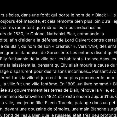
rs siècles, dans une forêt qui porte le nom de « Black Hills 
toujours été maudite, et cela remonte bien plus loin qu'a l'
les écrits racontent que même les tribus indiennes ne
ours de 1630, le Colonel Nathaniel Blair, commande la
ite, afin d'aider a la défense de Lord Calvert contre certa
ille de Blair, du nom de son « créateur ». Vers 1784, des enfa
igrante Irlandaise, de Sorcellerie. Les enfants disent qu'El
 Elly fut bannie de la ville par les habitants, trainée dans les
ts la laissèrent la, pensant qu'Elly allait mourir a cause du 
llage disparurent pour des raisons inconnues... Pensant avo
térent tous la ville et jurèrent de ne plus prononcer le nom d
 la ville fut une ville fantôme. En 1809, un livre nommé « Bl
ète au gouvernement les terres de Blair, rénove la ville, et l
enommée Burkitsville en 1824 et existe encore aujourd'hui. 
a ville, une jeune fille, Eileen Traecle, patauge dans un peti
n, devant une douzaine de témoins, une main Blanche surgi
au fond de l'eau. Bien que le ruisseau était très peu profond,