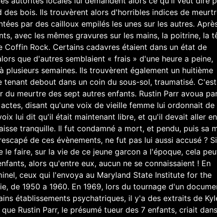
es autorités locales lui demandent alors ce qu'il veut dire p
 des bois. Ils trouvèrent alors d'horribles indices de meurtr
tées par des cailloux empilés les unes sur les autres. Aprè
nts, avec les mêmes gravures sur les mains, la poitrine, la t
e Coffin Rock. Certains cadavres étaient dans un état de
ors que d'autres semblaient « frais » d'une heure a peine,
à plusieurs semaines. Ils trouvèrent également un huitième
e tenant debout dans un coin du sous-sol, traumatisé. C'es
 du meurtre des sept autres enfants. Rustin Parr avoua par
actes, disant qu'une voix de vieille femme lui ordonnait de 
ix lui dit qu'il était maintenant libre, et qu'il devait aller en
 laisse tranquille. Il fut condamné a mort, et pendu, puis sa 
 rescapé de ces évènements, ne fut pas lui aussi accusé ? S
le faire, sur la vie de ce jeune garcon a l'époque, cela peu
 enfants, alors qu'entre eux, aucun ne se connaissaient ! En
nel, ceux qui l'envoya au Maryland State Institute for the
 vie, de 1950 a 1960. En 1969, lors du tournage d'un docume
ains établissements psychatriques, il y'a des extraits de Kyl
que Rustin Parr, le présumé tueur des 7 enfants, criait dan