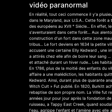
vidéo paranormal
En réalité, tout ceci commence il y'a plusieu
dans le Maryland, aux U.S.A.. Cette forêt a 
des européens au XVII ° Siècle... En effet, 
s'aventuraient dans cette forêt... Aux alent
construction d'un fort dans cette zone maud
tribus... Le fort deviens en 1634 la petite v
accusent une certaine Elly Kedward , une imm
a attirés chez elle afin de boire leur sang ...
et attaché durant un hiver rude... Les habitan
En 1786, plus de la moitié des enfants du vi
affaire a une malédiction, les habitants quit
Kedward. Ainsi, durant plus de quarante ans,
Witch Cult » Fut publié. En 1820, Burkitt ach
rebaptise de son propre nom. La Ville fut r
années jour pour jour après la fondation de l
ruisseau, a Tappy East Creek, quand soudai
l'eau, agrippe l'enfant et l'amène avec elle 