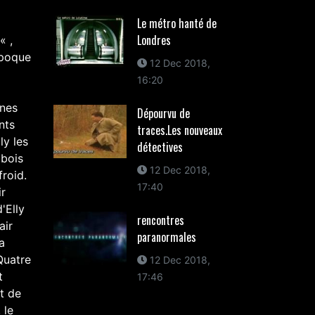
Le métro hanté de
Londres
« ,
époque
12 Dec 2018,
16:20
ines
Dépourvu de
nts
traces.Les nouveaux
ly les
détectives
 bois
12 Dec 2018,
froid.
17:40
ir
'Elly
rencontres
air
paranormales
a
Quatre
12 Dec 2018,
t
17:46
t de
 le