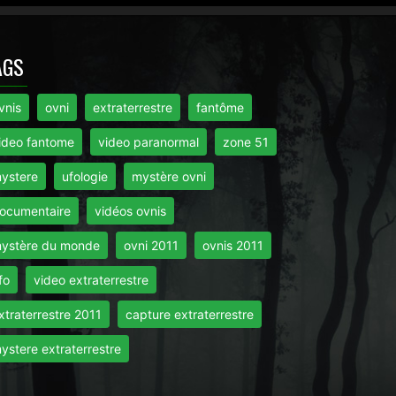
AGS
vnis
ovni
extraterrestre
fantôme
ideo fantome
video paranormal
zone 51
ystere
ufologie
mystère ovni
ocumentaire
vidéos ovnis
ystère du monde
ovni 2011
ovnis 2011
fo
video extraterrestre
xtraterrestre 2011
capture extraterrestre
ystere extraterrestre