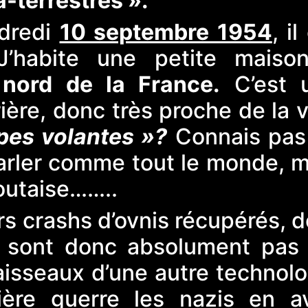
a-terrestres ».
dredi
10 septembre 1954
, il
’habite une petite maiso
e
nord de la France.
C’est 
ère, donc très proche de la v
pes volantes »?
Connais pas
parler comme tout le monde, m
foutaise……..
s crashs d’ovnis récupérés, d
e sont donc absolument pas 
aisseaux d’une autre technolo
ière guerre les nazis en av