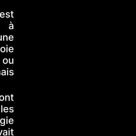
 est
n à
une
oie
 ou
ais
ont
les
gie
ait