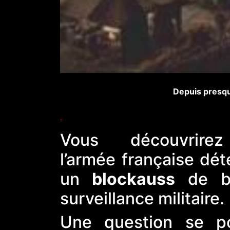
Depuis presqu
Vous découvrire
l’armée française dét
un
blockauss
de bo
surveillance militaire.
Une question se p