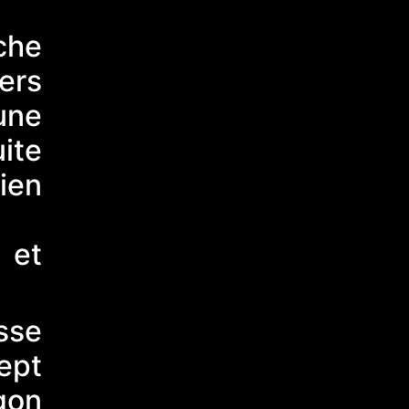
che
vers
une
uite
ien
e et
sse
ept
gon