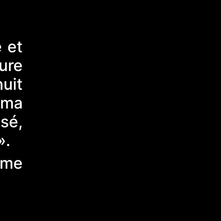
 et
ure
uit
 ma
sé,
».
 me