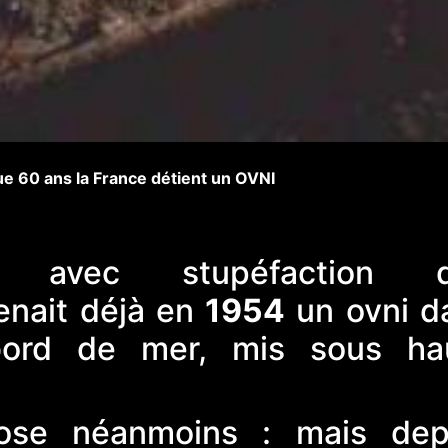
e 60 ans la France détient un OVNI
z avec stupéfaction 
enait déjà en
1954
un ovni d
rd de mer, mis sous ha
ose néanmoins : mais dep