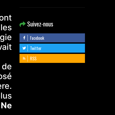
ont
Suivez-nous
les
gie
Facebook
ait
Twitter
RSS
 de
posé
ère.
plus
 Ne