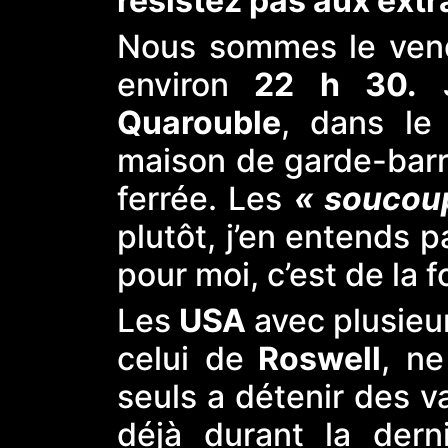
résistez pas aux extr
Nous sommes le ven
environ
22 h 30.
J
Quarouble
, dans l
maison de garde-barri
ferrée. Les
« soucou
plutôt, j’en entends 
pour moi, c’est de la 
Les
USA
avec plusieur
celui de
Roswell
, n
seuls a détenir des v
déjà durant la dern