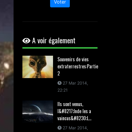
Voter
A voir également
Souvenirs de vies
extraterrestres:Partie
2
27 Mar 2014,
22:21
Ils sont venus,
l&#8217;Inde les a
vaincus&#8230;L...
27 Mar 2014,