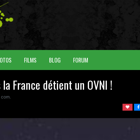
OTOS
FILMS
BLOG
FORUM
la France détient un OVNI !
com.