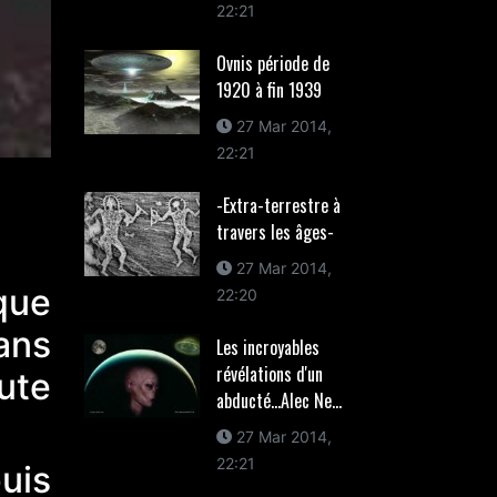
22:21
Ovnis période de
1920 à fin 1939
27 Mar 2014,
22:21
-Extra-terrestre à
travers les âges-
27 Mar 2014,
que
22:20
ans
Les incroyables
révélations d'un
ute
abducté...Alec Ne...
27 Mar 2014,
22:21
uis