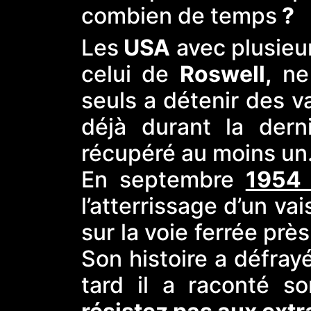
combien de temps
?
Les
USA
avec plusieur
celui de
Roswell,
ne 
seuls a détenir des v
déjà durant la dern
récupéré au moins un
En septembre
1954 
l’atterrissage d’un v
sur la voie ferrée prè
Son histoire a défrayé
tard il a raconté so