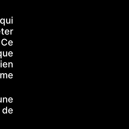
qui
ter
 Ce
que
cien
rame
une
r de