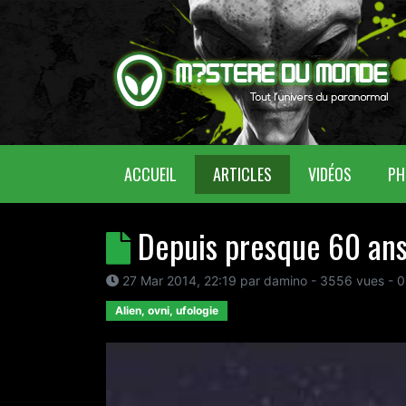
(CURRENT)
ACCUEIL
ARTICLES
VIDÉOS
PH
Depuis presque 60 ans 
27 Mar 2014, 22:19
par
damino
- 3556 vues -
0
Alien, ovni, ufologie