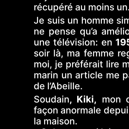
récupéré au moins un
Je suis un homme simp
ne pense qu’a amélio
une télévision: en
19
soir là, ma femme reg
moi, je préférait lire
marin un article me pa
de l’Abeille.
Soudain
, Kiki,
mon ch
façon anormale depuis 
la maison.