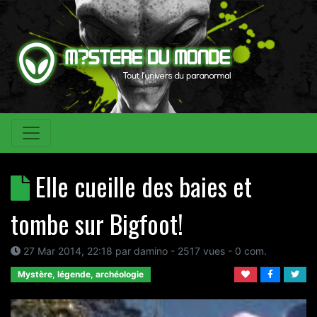
Elle cueille des baies et
tombe sur Bigfoot!
27 Mar 2014, 22:18
par
damino
- 2517 vues -
0
com.
Mystère, légende, archéologie