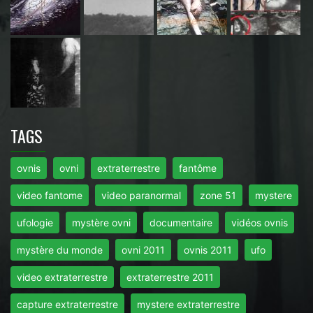
TAGS
ovnis
ovni
extraterrestre
fantôme
video fantome
video paranormal
zone 51
mystere
ufologie
mystère ovni
documentaire
vidéos ovnis
mystère du monde
ovni 2011
ovnis 2011
ufo
video extraterrestre
extraterrestre 2011
capture extraterrestre
mystere extraterrestre