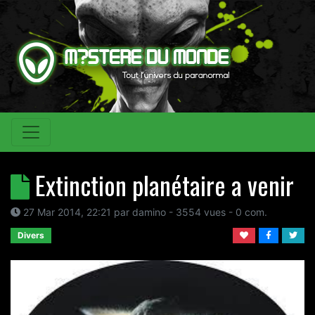
Extinction planétaire a venir
27 Mar 2014, 22:21
par
damino
- 3554 vues -
0
com.
Divers