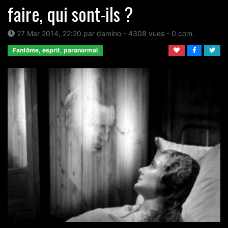
faire, qui sont-ils ?
27 Mar 2014, 22:20
par
damino
- 4308 vues -
0
com.
Fantôme, esprit, paranormal