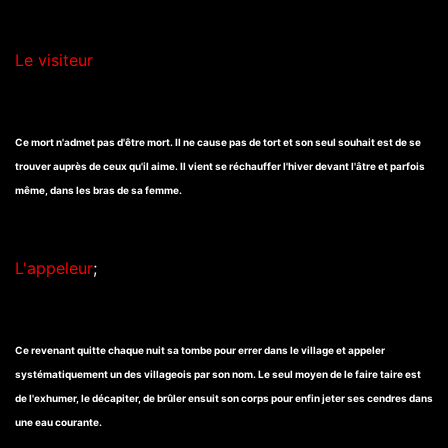
Le visiteur
Ce mort n'admet pas d'être mort. Il ne cause pas de tort et son seul souhait est de se
trouver auprès de ceux qu'il aime. Il vient se réchauffer l'hiver devant l'âtre et parfois
même, dans les bras de sa femme.
L'appeleur
;
Ce revenant quitte chaque nuit sa tombe pour errer dans le village et appeler
systématiquement un des villageois par son nom. Le seul moyen de le faire taire est
de l'exhumer, le décapiter, de brûler ensuit son corps pour enfin jeter ses cendres dans
une eau courante.