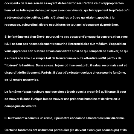
occupants de la maison en essayant de les terroriser. L'entité veut s'approprier les
lieux et ne tolère pas de les partager avec des vivants, qui lui rappellent trop l'état qu'il
a été contraint de quitter. Jadis, s'étaient les prêtres qui étaient appelés à la
rescousse. aujourd'hui, divers occultistes de tout poil s'occupent du problème.
Si le fantôme est bien élevé, pourquoi ne pas essayer d'engager la conversation avec
lui. Il ne faut pas necessairement recourir à l'intermédiaire dun médium. L'apparition
vous apprendra son histoire et vos connaîtrez ainsi ce qui l'empêch de s'élever, ce qui
a alourdi son âme. Le simple fait de trouver une écoute attentive suffit parfois de
"libéreré" le fantôme. Dans ce cas, le jour où il se sent prêt, il salue, reconnaissant et
disparaît définitivement. Parfois, il s'agit d'exécuter quelque chose pour le fantôme,
de lui rendre un service.
Le fantôme n'a pas toujours quelque chose à voir avec la propriété qu'il hante, il peut
se trouver là dans l'unique but de trouver une présence humaine et de vivre en la
compagnie de vivants.
Si le revenant a commis un crime, il peut être condamné à hanter les lieux du crime.
Certains fantômes ont un humour particulier (ils doivent s'ennuyer beaucoups) et ils