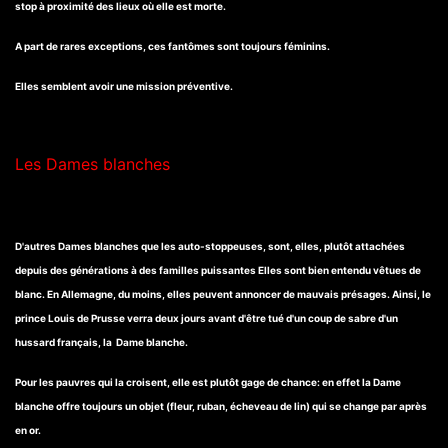
stop à proximité des lieux où elle est morte.
A part de rares exceptions, ces fantômes sont toujours féminins.
Elles semblent avoir une mission préventive.
Les Dames blanches
D'autres Dames blanches que les auto-stoppeuses, sont, elles, plutôt attachées
depuis des générations à des familles puissantes Elles sont bien entendu vêtues de
blanc. En Allemagne, du moins, elles peuvent annoncer de mauvais présages. Ainsi, le
prince Louis de Prusse verra deux jours avant d'être tué d'un coup de sabre d'un
hussard français, la Dame blanche.
Pour les pauvres qui la croisent, elle est plutôt gage de chance: en effet la Dame
blanche offre toujours un objet (fleur, ruban, écheveau de lin) qui se change par après
en or.