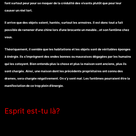
font surtout peur pour se moquer de la crédulité des vivants plutôt que pour leur
causer un réel tort.
Il arrive que des objets soient, hantés, surtout les armoires. Il est donc tout a fait
possible de ramener d'une chine lors d'une brocante un meuble...et son fantôme chez
vous.
Théoriquement, il semble que les habitations et les objets sont de véritables éponges
à énérgie. Ils s'imprègnent des ondes bonnes ou mauvaises dégagées par les humains
qui les cotoyent. Bien entendu plus la chose et plus la maison sont anciens, plus ils
sont chargés. Ainsi, une maison dont les précédents propriétaires ont connu des
drames, sera chargée négativement. On s'y sent mal. Les fantômes pourraient être la
manifestation de ce trop plein d'énergie.
Esprit est-tu là?