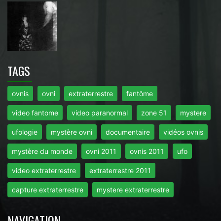
TAGS
ovnis
ovni
extraterrestre
fantôme
video fantome
video paranormal
zone 51
mystere
ufologie
mystère ovni
documentaire
vidéos ovnis
mystère du monde
ovni 2011
ovnis 2011
ufo
video extraterrestre
extraterrestre 2011
capture extraterrestre
mystere extraterrestre
NAVIGATION