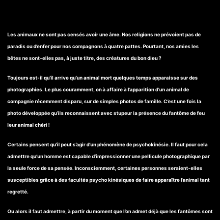
Les animaux ne sont pas censés avoir une âme. Nos religions ne prévoient pas de
paradis ou d’enfer pour nos compagnons à quatre pattes. Pourtant, nos amies les
bêtes ne sont-elles pas, à juste titre, des créatures du bon dieu ?
Toujours est-il qu’il arrive qu’un animal mort quelques temps apparaisse sur des
photographies. Le plus couramment, on à affaire à l’apparition d’un animal de
compagnie récemment disparu, sur de simples photos de famille. C’est une fois la
photo développée qu’ils reconnaissent avec stupeur la présence du fantôme de feu
leur animal chéri !
Certains pensent qu’il peut s’agir d’un phénomène de psychokinésie. Il faut pour cela
admettre qu’un homme est capable d’impressionner une pellicule photographique par
la seule force de sa pensée. Inconsciemment, certaines personnes seraient-elles
susceptibles grâce à des facultés psycho kinésiques de faire apparaître l’animal tant
regretté.
Ou alors il faut admettre, à partir du moment que l’on admet déjà que les fantômes sont