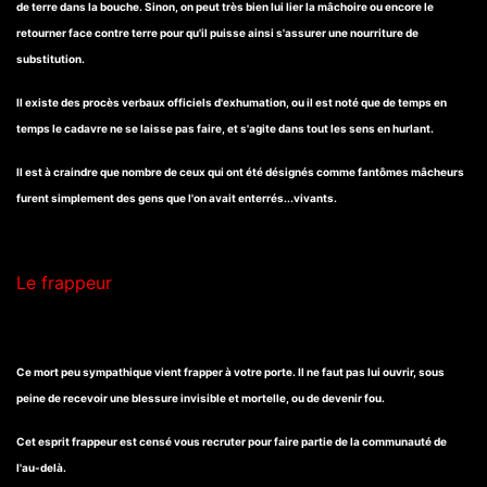
de terre dans la bouche. Sinon, on peut très bien lui lier la mâchoire ou encore le
retourner face contre terre pour qu'il puisse ainsi s'assurer une nourriture de
substitution.
Il existe des procès verbaux officiels d'exhumation, ou il est noté que de temps en
temps le cadavre ne se laisse pas faire, et s'agite dans tout les sens en hurlant.
Il est à craindre que nombre de ceux qui ont été désignés comme fantômes mâcheurs
furent simplement des gens que l'on avait enterrés...vivants.
Le frappeur
Ce mort peu sympathique vient frapper à votre porte. Il ne faut pas lui ouvrir, sous
peine de recevoir une blessure invisible et mortelle, ou de devenir fou.
Cet esprit frappeur est censé vous recruter pour faire partie de la communauté de
l'au-delà.