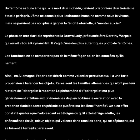
Un fantôme est une âme qui, a la mort d'un individu, devient prisonnière d'un troisième
état: le périsprit. L'âme ne connait plus l'existance humaine comme nous la vivons,
mais ne parvient pas non plus à gagner la félicité éternelle, à "monter au ciel".
La photo en tête d'article représente la Brown Lady, présumée être Dorothy Warpole
qui aurait vécu à Raynam Hall. Il s'agit d'une des plus autentiques photo de fantômes.
Les fantômes ne se comportent pas de la même façon selon les contrées qu'ils
hantent.
Ainsi, en Allemagne, l'esprit est décrit comme volontier perturbateur. Il a une forte
propension à balancer les objets. Rares sont les familles allemandes qui n'ont pas leur
histoire de Poltergeist à raconter. Le phénomène dit "poltergeist est plus
généralement attribué aux phénomènes de psycho kinésie en relation avec la
présence d'adolescants en période de pubérté sur les lieux "hantés". On a en effet
constaté que lorsque l'adolescant est éloigné ou qu'il atteint l'âge adulte, les
phénomènes (bruit, odeur, objets qui volents dans tous les sens, qui se déplacent, qui
se brisent à terre)disparaissent.