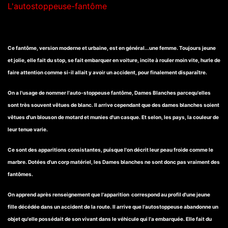
L'autostoppeuse-fantôme
Ce fantôme, version moderne et urbaine, est en général...une femme. Toujours jeune
et jolie, elle fait du stop, se fait embarquer en voiture, incite à rouler moin vite, hurle de
faire attention comme si-il allait y avoir un accident, pour finalement disparaître.
On a l'usage de nommer l'auto-stoppeuse fantôme, Dames Blanches parcequ'elles
sont très souvent vêtues de blanc. Il arrive cependant que des dames blanches soient
vêtues d'un blouson de motard et munies d'un casque. Et selon, les pays, la couleur de
leur tenue varie.
Ce sont des apparitions consistantes, puisque l'on décrit leur peau froide comme le
marbre. Dotées d'un corp matériel, les Dames blanches ne sont donc pas vraiment des
fantômes.
On apprend après renseignement que l'apparition correspond au profil d'une jeune
fille décédée dans un accident de la route. Il arrive que l'autostoppeuse abandonne un
objet qu'elle possédait de son vivant dans le véhicule qui l'a embarquée. Elle fait du