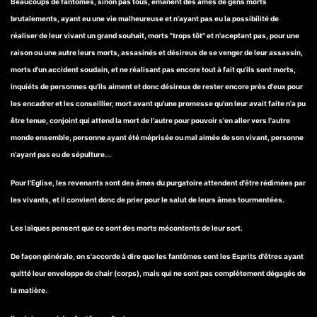
Beaucoups de fantômes, sinon pas tous, émanent des âmes de gens morts
brutalements, ayant eu une vie malheureuse et n'ayant pas eu la possibilité de
réaliser de leur vivant un grand souhait, morts "trops tôt" et n'aceptant pas, pour une
raison ou une autre leurs morts, assasinés et désireus de se venger de leur assassin,
morts d'un accident soudain, et ne réalisant pas encore tout à fait qu'ils sont morts,
inquiéts de personnes qu'ils aiment et donc désireux de rester encore près d'eux pour
les encadrer et les conseillier, mort avant qu'une promesse qu'on leur avait faite n'a pu
être tenue, conjoint qui attend la mort de l'autre pour pouvoir s'en aller vers l'autre
monde ensemble, personne ayant été méprisée ou mal aimée de son vivant, personne
n'ayant pas eu de sépulture...
Pour l'Eglise, les revenants sont des âmes du purgatoire attendent d'être rédimées par
les vivants, et il convient donc de prier pour le salut de leurs âmes tourmentées.
Les laïques pensent que ce sont des morts mécontents de leur sort.
De façon générale, on s'accorde à dire que les fantômes sont les Esprits d'êtres ayant
quitté leur enveloppe de chair (corps), mais qui ne sont pas complètement dégagés de
la matière.