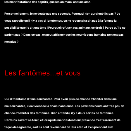
les manifestations des esprits, que les animaux ont une âme.
Personnellement, je ne doute pas une seconde. Pourquoi n’en auraient-ils pas ? Je
vous rappelle qu’il n’y a pas si longtemps, on ne reconnaissait pas à la femme la
possibilité qu’elle ait une âme ! Pourquoi refuser aux animaux ce droit ? Parce qu’ils ne
parlent pas ? Dans ce cas, on peut affirmer que les nourrissons humains n’en ont pas
non plus ?
Les fantômes...et vous
Qui dit fantôme dit maison hantée. Pour avoir plus de chance d'habiter dans une
maison hantée, il convient de la choisir ancienne. Les pavillons neufs ont très peu de
chance d'habriter des fantômes. Bien entendu, il y a deux sortes de fantômes.
Certains savent se tenir, et lorsqu'ils manifestent leur présence c'est rarement de
façon désagréable, soit ils sont revenchard de leur état, et s'en prennent aux