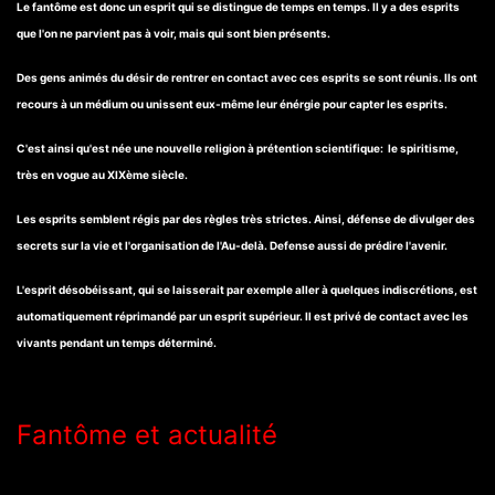
Le fantôme est donc un esprit qui se distingue de temps en temps. Il y a des esprits
que l'on ne parvient pas à voir, mais qui sont bien présents.
Des gens animés du désir de rentrer en contact avec ces esprits se sont réunis. Ils ont
recours à un médium ou unissent eux-même leur énérgie pour capter les esprits.
C'est ainsi qu'est née une nouvelle religion à prétention scientifique: le spiritisme,
très en vogue au XIXème siècle.
Les esprits semblent régis par des règles très strictes. Ainsi, défense de divulger des
secrets sur la vie et l'organisation de l'Au-delà. Defense aussi de prédire l'avenir.
L'esprit désobéissant, qui se laisserait par exemple aller à quelques indiscrétions, est
automatiquement réprimandé par un esprit supérieur. Il est privé de contact avec les
vivants pendant un temps déterminé.
Fantôme et actualité