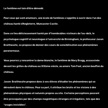
Le fantôme est loin d'être démodé.
Pour ceux qui sont amateurs, une école de fantômes s'apprête à ouvrir dans l'un des
château hanté d'Angleterre, Muncaster Castle.
Dans ce lieu délicieusement hanté par d''inombrables visiteurs de l'au-delà, le
psychologue cognitif et neurologue à l'université de Birmingham, le professeur Jason
Braithwaite, se propose de donner des cours de sensibilisation aux phénomènes
paranormaux.
Vous pourrez y rencontrer la dame blanche, le fantôme de Mary Bragg, assassinée
devant les grilles du château au XIXème siècle, ou amors Tom Fool, ancien bouffon du
château.
Jason Braithwaite propose donc à ses élèves d'étudier les phénomènes qui se
déroulent dans le château. Pour sa part, il attribue les bruits et les visions à des
phénomènes physiques et naturels propres au site. Certaine perceptions pouvant
être provoquées par des champs magnétiques étranges et irréguliers, tels que des
"orages invisibles".