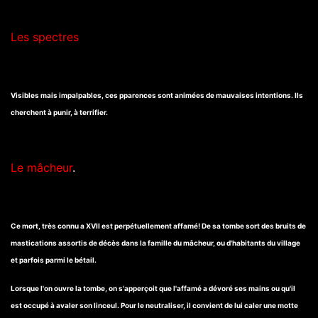
Les spectres
Visibles mais impalpables, ces pparences sont animées de mauvaises intentions. Ils
cherchent à punir, à terrifier.
Le mâcheur
.
Ce mort, très connu a XVII est perpétuellement affamé! De sa tombe sort des bruits de
mastications assortis de décès dans la famille du mâcheur, ou d'habitants du village
et parfois parmi le bétail.
Lorsque l'on ouvre la tombe, on s'apperçoit que l'affamé a dévoré ses mains ou qu'il
est occupé à avaler son linceul. Pour le neutraliser, il convient de lui caler une motte