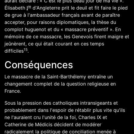
aurait déclaré : « C'est le plus beau jour de ma vie ».
re
Élisabeth
I
d'Angleterre
prit le deuil et fit faire le pied
de grue à l'ambassadeur français avant de paraître
accepter, pour raisons diplomatiques, la thèse du
complot huguenot et du « massacre préventif ». En
mémoire de ce massacre, les Genevois firent maigre et
jeûnèrent, ce qui était courant en ces temps
15
difficiles
.
Conséquences
Le massacre de la Saint-Barthélemy entraîne un
changement complet de la question religieuse en
France.
Sous la pression des catholiques intransigeants et
probablement dans l'espoir de rétablir plus vite qu'ils
ne l'auraient cru l'unité de la foi,
Charles IX
et
Catherine de Médicis décident de modérer
radicalement la politique de conciliation menée à