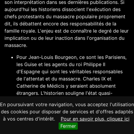
son interprétation dans ses dernières publications. Si
aujourd'hui les historiens dissocient l'exécution des
chefs protestants du massacre populaire proprement
dit, ils débattent encore des responsabilités de la
famille royale. L'enjeu est de connaître le degré de leur
implication ou de leur inaction dans l'organisation du
massacre.
Pour Jean-Louis Bourgeon, ce sont les Parisiens,
les Guise et les agents du roi
Philippe II
d'Espagne
qui sont les véritables responsables
de l'attentat et du massacre.
Charles IX
et
Catherine de Médicis y seraient absolument
étrangers. L'historien souligne l'état quasi-
insurrectionnel de la ville au moment du mariage.
En poursuivant votre navigation, vous acceptez l'utilisation
En décembre 1571, plusieurs maisons
des cookies pour disposer de services et d'offres adaptés
protestantes avaient déjà été pillées. Les Guise,
à vos centres d'intérêt.
Pour en savoir plus, cliquez ici
très populaires à Paris, ont profité de cette
Fermer
situation pour faire pression sur le roi et la reine