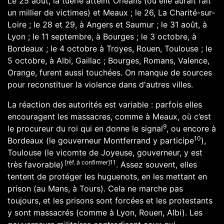
Le
25 août
, la tuerie atteint
Orléans
(où elle aurait fait
un millier de victimes) et
Meaux
; le
26
,
La Charité-sur-
Loire
; le 28 et 29, à
Angers
et
Saumur
; le
31 août
, à
Lyon
; le
11 septembre
, à
Bourges
; le
3 octobre
, à
Bordeaux
; le 4 octobre à
Troyes
,
Rouen
,
Toulouse
; le
5 octobre, à
Albi
,
Gaillac
;
Bourges
,
Romans
,
Valence
,
Orange
, furent aussi touchées. On manque de sources
pour reconstituer la violence dans d'autres villes.
La réaction des autorités est variable : parfois elles
encouragent les massacres, comme à Meaux, où c’est
9
le procureur du roi qui en donne le signal
, ou encore à
10
Bordeaux (le gouverneur Montferrand y participe
),
Toulouse (le vicomte de Joyeuse, gouverneur, y est
[réf. à confirmer]
11
très favorable)
. Assez souvent, elles
tentent de protéger les huguenots, en les mettant en
prison (au Mans, à Tours). Cela ne marche pas
toujours, et les prisons sont forcées et les protestants
y sont massacrés (comme à Lyon, Rouen, Albi). Les