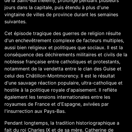
de la Saint-
Barthélemy
, prolongé pendant plusieurs
jours dans la capitale, puis étendu à plus d'une
vingtaine de villes de province durant les semaines
suivantes.
Cet épisode tragique des
guerres de religion
résulte
d'un enchevêtrement complexe de facteurs multiples,
aussi bien religieux et politiques que sociaux. Il est la
conséquence des déchirements militaires et civils de la
noblesse
française entre
catholiques
et protestants,
notamment de la
vendetta
entre le clan des
Guise
et
celui des
Châtillon
-
Montmorency
. Il est le résultat
d'une sauvage réaction populaire, ultra-catholique et
hostile à la politique royale d'apaisement. Il reflète
également les tensions internationales entre les
royaumes de
France
et d'
Espagne
, avivées par
l'insurrection aux
Pays-Bas
.
Pendant longtemps, la tradition historiographique a
fait du roi
Charles IX
et de sa mère,
Catherine de