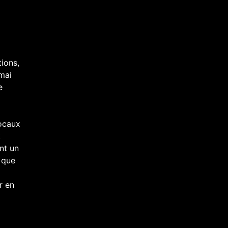
ions,
 mai
e
locaux
t
nt un
 que
r en