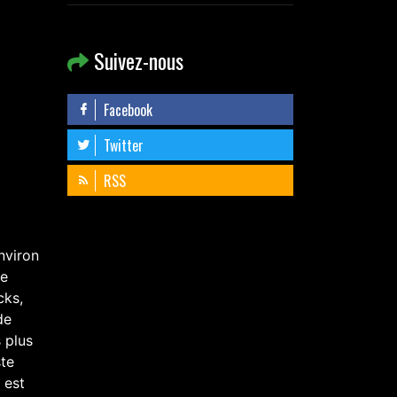
Suivez-nous
Facebook
Twitter
RSS
nviron
de
cks,
de
 plus
ste
 est