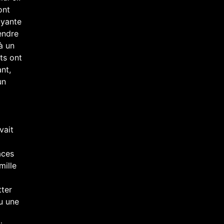
ont
ayante
endre
 à un
ts ont
nt,
un
vait
aces
mille
tter
vu une