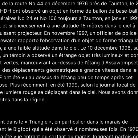
 de la route No 44 en décembre 1976 près de Taunton, le 
WHDH ont observé un objet en forme de ballon de base-ball
néraires No 24 et No 106 toujours à Taunton, en janvier 199
 et silencieusement à une altitude 15 mètres dans le ciel à
uissant projecteur. En novembre 1997, un officier de police
gewater rapporte l’observation d’un objet de forme triangula
 a une faible altitude dans le ciel. Le 10 décembre 1998, s
, un témoin a observé un étrange objet très lumineux et c
t vertes, manœuvrant au-dessus de l’étang d'Assawompset
ant des déplacements géométriques à grande vitesse dans le 
F ont été vu au dessus de l’étang peu de temps après cet
ose. Plus récemment, en été 1999, selon le journal local de
 lumière rouge se déplaçant dans le ciel. Nous avons donn
ites dans la région.
dans le « Triangle », en particulier dans le marais de
t le Bigfoot qui a été observé d nombreuses fois. En 1970
a été vue entrant ou sortant du marais, longeant parfois cel