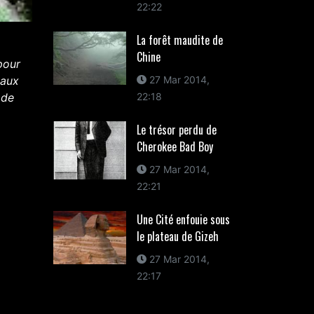
22:22
La forêt maudite de
Chine
pour
maux
27 Mar 2014,
 de
22:18
Le trésor perdu de
Cherokee Bad Boy
27 Mar 2014,
22:21
Une Cité enfouie sous
le plateau de Gizeh
27 Mar 2014,
22:17