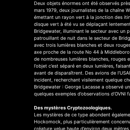
Deux objets énormes ont été observés près
mars 1979, deux journalistes de la chaîne 
émettant un rayon vert à la jonction des iti
disque vert à été vu se déplaçant lentement
Bridgewater, illuminant le secteur avec un p
patrouillant de nuit dans le secteur de Brid
avec trois lumières blanches et deux rouges,
axe proche de la route No 44 à Middleboro
de nombreuses lumières blanches, rouges e
l’objet c’est séparé en deux lumières, fais
avant de disparaîtrent. Des avions de l’USA
incident, recherchant visilement quelque ch
Bridgewater : George Lacasse a observé une
quelques exemples d’observations d’OVNI fa
Des mystères Cryptozoologiques.
Les mystères de ce type abondent également 
Hockomock, plus particulièrement concernan
créature velue haute d’environ deux mètres 