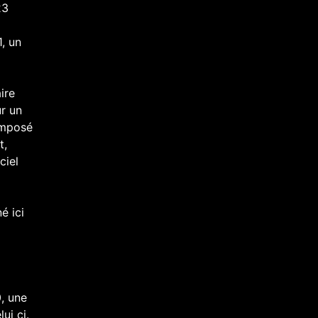
23
1, un
ire
ur un
omposé
t,
ciel
é ici
, une
ui ci.