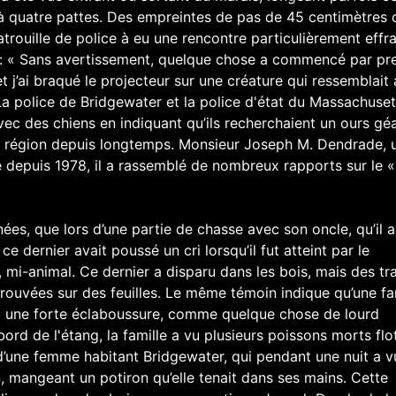
 à quatre pattes. Des empreintes de pas de 45 centimètres 
atrouille de police à eu une rencontre particulièrement effr
e : « Sans avertissement, quelque chose a commencé par pr
r et j’ai braqué le projecteur sur une créature qui ressemblait
La police de Bridgewater et la police d'état du Massachuset
vec des chiens en indiquant qu’ils recherchaient un ours géa
la région depuis longtemps. Monsieur Joseph M. Dendrade, 
e depuis 1978, il a rassemblé de nombreux rapports sur le «
nées, que lors d’une partie de chasse avec son oncle, qu’il a
ce dernier avait poussé un cri lorsqu’il fut atteint par le
n, mi-animal. Ce dernier a disparu dans les bois, mais des tr
trouvées sur des feuilles. Le même témoin indique qu’une fa
du une forte éclaboussure, comme quelque chose de lourd
bord de l'étang, la famille a vu plusieurs poissons morts flo
e d’une femme habitant Bridgewater, qui pendant une nuit a 
, mangeant un potiron qu’elle tenait dans ses mains. Cette