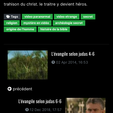
trahison du christ. le traitre y devient héros.
Tags
video paranormal
video etrange
secret
religion
mystère en vidéo
archéologie secret
origine de l'homme
histoire de la bible
L'évangile selon judas 4-6
02 Apr 2014, 16:53
précédent
L'évangile selon judas 6-6
12 Dec 2018, 17:57