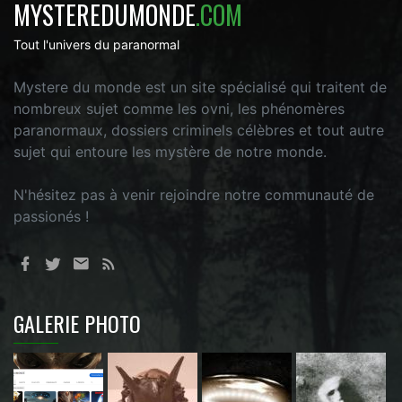
MYSTEREDUMONDE
.COM
Tout l'univers du paranormal
Mystere du monde est un site spécialisé qui traitent de
nombreux sujet comme les ovni, les phénomères
paranormaux, dossiers criminels célèbres et tout autre
sujet qui entoure les mystère de notre monde.
N'hésitez pas à venir rejoindre notre communauté de
passionés !
GALERIE PHOTO