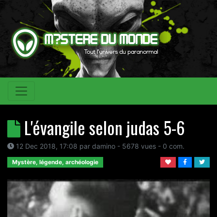
L'évangile selon judas 5-6
12 Dec 2018, 17:08
par
damino
- 5678 vues -
0
com.
Mystère, légende, archéologie