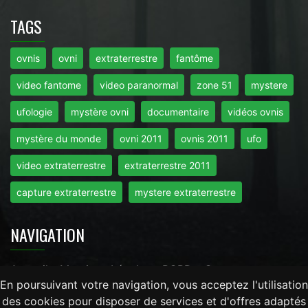
TAGS
ovnis
ovni
extraterrestre
fantôme
video fantome
video paranormal
zone 51
mystere
ufologie
mystère ovni
documentaire
vidéos ovnis
mystère du monde
ovni 2011
ovnis 2011
ufo
video extraterrestre
extraterrestre 2011
capture extraterrestre
mystere extraterrestre
NAVIGATION
Accueil
-
Mentions Légales
-
RGPD
-
Contact
En poursuivant votre navigation, vous acceptez l'utilisation
des cookies pour disposer de services et d'offres adaptés