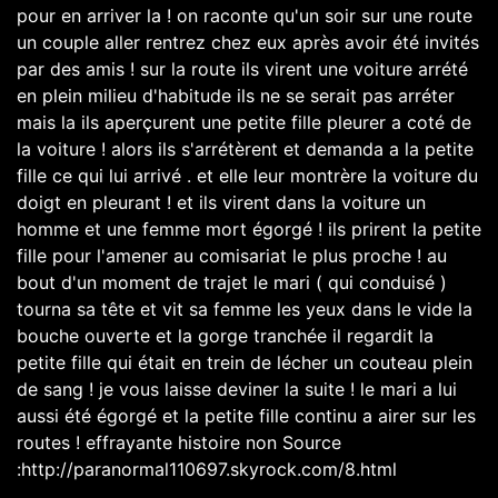
pour en arriver la ! on raconte qu'un soir sur une route
un couple aller rentrez chez eux après avoir été invités
par des amis ! sur la route ils virent une voiture arrété
en plein milieu d'habitude ils ne se serait pas arréter
mais la ils aperçurent une petite fille pleurer a coté de
la voiture ! alors ils s'arrétèrent et demanda a la petite
fille ce qui lui arrivé . et elle leur montrère la voiture du
doigt en pleurant ! et ils virent dans la voiture un
homme et une femme mort égorgé ! ils prirent la petite
fille pour l'amener au comisariat le plus proche ! au
bout d'un moment de trajet le mari ( qui conduisé )
tourna sa tête et vit sa femme les yeux dans le vide la
bouche ouverte et la gorge tranchée il regardit la
petite fille qui était en trein de lécher un couteau plein
de sang ! je vous laisse deviner la suite ! le mari a lui
aussi été égorgé et la petite fille continu a airer sur les
routes ! effrayante histoire non Source
:http://paranormal110697.skyrock.com/8.html