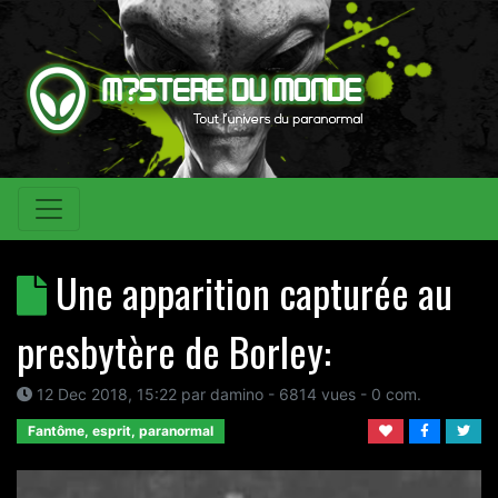
Une apparition capturée au
presbytère de Borley:
12 Dec 2018, 15:22
par
damino
- 6814 vues -
0
com.
Fantôme, esprit, paranormal