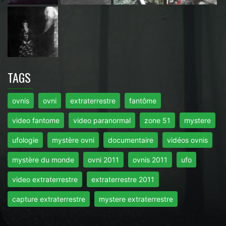
TAGS
ovnis
ovni
extraterrestre
fantôme
video fantome
video paranormal
zone 51
mystere
ufologie
mystère ovni
documentaire
vidéos ovnis
mystère du monde
ovni 2011
ovnis 2011
ufo
video extraterrestre
extraterrestre 2011
capture extraterrestre
mystere extraterrestre