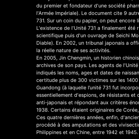
du premier et fondateur d'une société pharm
l'Armée Impériale). Le document cite 9 aut
731. Sur un coin du papier, on peut encore li
L'existence de l'Unité 731 a finalement été r
scientifique puis d'un ouvrage de Seichi Mo
Diable). En 2002, un tribunal japonais a off
la réelle nature de ses activités.
En 2005, Jin Chengmin, un historien chinoi
archives de son pays. Les agents de l'Unité 
indiqués les noms, ages et dates de naissanc
certitude plus de 300 victimes sur les 1400 
Guandong (à laquelle l’unité 731 fut incorpor
essentiellement d'espions, de résistants et
anti-japonais et répondant aux critères éno
1938. Certains étaient originaires de Corée
Ces quatre dernières années, enfin, d'ancie
procédé à des amputations et des vivisectio
Philippines et en Chine, entre 1942 et 1945.