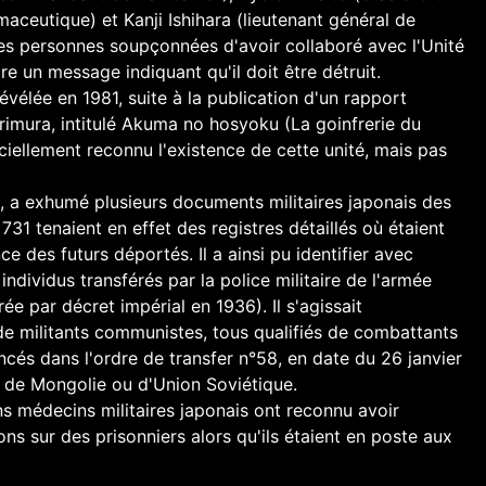
aceutique) et Kanji Ishihara (lieutenant général de
res personnes soupçonnées d'avoir collaboré avec l'Unité
re un message indiquant qu'il doit être détruit.
évélée en 1981, suite à la publication d'un rapport
rimura, intitulé Akuma no hosyoku (La goinfrerie du
iciellement reconnu l'existence de cette unité, mais pas
s, a exhumé plusieurs documents militaires japonais des
731 tenaient en effet des registres détaillés où étaient
e des futurs déportés. Il a ainsi pu identifier avec
individus transférés par la police militaire de l'armée
ée par décret impérial en 1936). Il s'agissait
 de militants communistes, tous qualifiés de combattants
ncés dans l'ordre de transfer n°58, en date du 26 janvier
, de Mongolie ou d'Union Soviétique.
ns médecins militaires japonais ont reconnu avoir
ns sur des prisonniers alors qu'ils étaient en poste aux