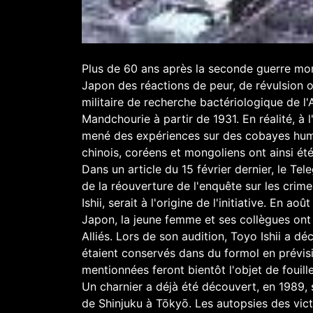
Plus de 60 ans après la seconde guerre mon
Japon des réactions de peur, de révulsion ou 
militaire de recherche bactériologique de l
Mandchourie à partir de 1931. En réalité, à 
mené des expériences sur des cobayes humain
chinois, coréens et mongoliens ont ainsi été
Dans un article du 15 février dernier, le Te
de la réouverture de l'enquête sur les crime
Ishii, serait à l'origine de l'initiative. En 
Japon, la jeune femme et ses collègues ont r
Alliés. Lors de son audition, Toyo Ishii a d
étaient conservés dans du formol en prévis
mentionnées feront bientôt l'objet de fouille
Un charnier a déjà été découvert, en 1989, 
de Shinjuku à Tōkyō. Les autopsies des vict