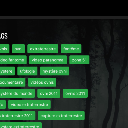
AGS
vnis
ovni
extraterrestre
fantôme
ideo fantome
video paranormal
zone 51
ystere
ufologie
mystère ovni
ocumentaire
vidéos ovnis
ystère du monde
ovni 2011
ovnis 2011
fo
video extraterrestre
xtraterrestre 2011
capture extraterrestre
ystere extraterrestre