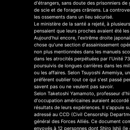
d'étrangers, sans doute des prisonniers de
de scie et de forages crâniens. La controver
les ossements dans un lieu sécurisé.
Le ministère de la santé a rejeté, à plusieu
pensaient que leurs proches avaient été les
Aujourd'hui encore, l'extrême droite japonai
chose qu'une section d'assainissement opéra
non plus mentionnées dans les manuels sco
dans les atrocités perpétuées par l'Unité 73
poursuivis de longues carrières dans les mil
ou les affaires. Selon Tsuyoshi Amemiya, un s
préfèrent oublier tout ce qui s'est passé pen
savent pas ou ne veulent pas savoir.
Selon Taketoshi Yamamoto, professeur d'his
d'occupation américaines auraient accordé
résultats de leurs expériences. Il s'appuie 
adressé au CCD (Civil Censorship Departme
général des Forces Alliés. Ce document co
envoyés à 12 personnes dont Shiro Ishii (le