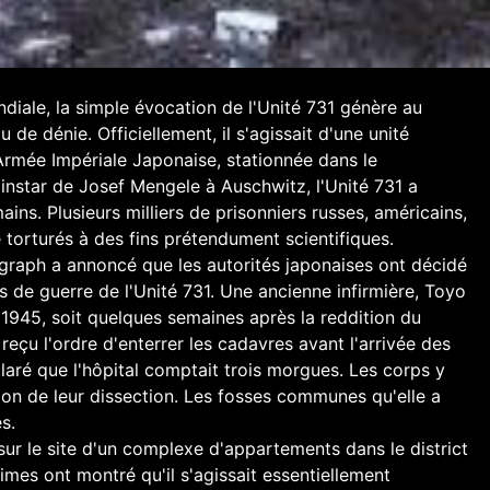
diale, la simple évocation de l'Unité 731 génère au
de dénie. Officiellement, il s'agissait d'une unité
'Armée Impériale Japonaise, stationnée dans le
l'instar de Josef Mengele à Auschwitz, l'Unité 731 a
s. Plusieurs milliers de prisonniers russes, américains,
 torturés à des fins prétendument scientifiques.
legraph a annoncé que les autorités japonaises ont décidé
s de guerre de l'Unité 731. Une ancienne infirmière, Toyo
août 1945, soit quelques semaines après la reddition du
eçu l'ordre d'enterrer les cadavres avant l'arrivée des
éclaré que l'hôpital comptait trois morgues. Les corps y
ion de leur dissection. Les fosses communes qu'elle a
s.
sur le site d'un complexe d'appartements dans le district
imes ont montré qu'il s'agissait essentiellement