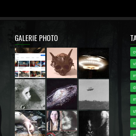
GALERIE PHOTO
T
o
i
v
m
d
m
u
e
m