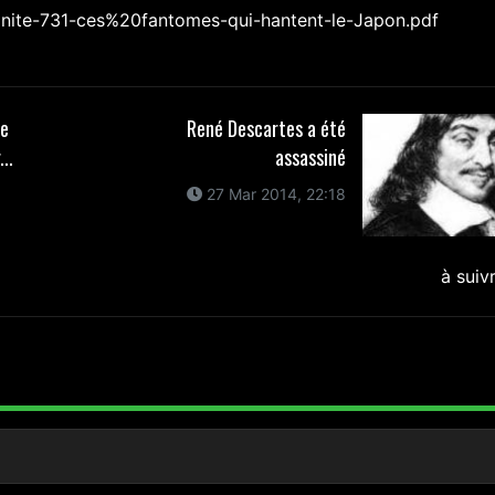
/Unite-731-ces%20fantomes-qui-hantent-le-Japon.pdf
le
René Descartes a été
..
assassiné
27 Mar 2014, 22:18
à suiv