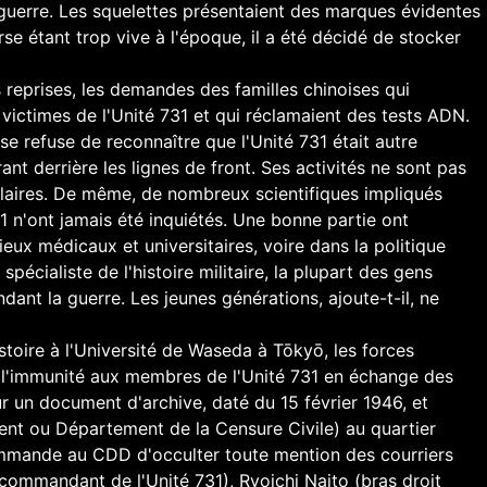
 guerre. Les squelettes présentaient des marques évidentes
se étant trop vive à l'époque, il a été décidé de stocker
rs reprises, les demandes des familles chinoises qui
 victimes de l'Unité 731 et qui réclamaient des tests ADN.
se refuse de reconnaître que l'Unité 731 était autre
nt derrière les lignes de front. Ses activités ne sont pas
laires. De même, de nombreux scientifiques impliqués
1 n'ont jamais été inquiétés. Une bonne partie ont
ieux médicaux et universitaires, voire dans la politique
pécialiste de l'histoire militaire, la plupart des gens
dant la guerre. Les jeunes générations, ajoute-t-il, ne
toire à l'Université de Waseda à Tōkyō, les forces
 l'immunité aux membres de l'Unité 731 en échange des
sur un document d'archive, daté du 15 février 1946, et
nt ou Département de la Censure Civile) au quartier
mmande au CDD d'occulter toute mention des courriers
 commandant de l'Unité 731), Ryoichi Naito (bras droit