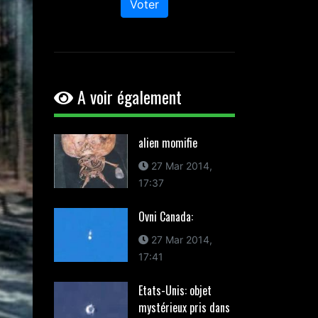
Voter
A voir également
alien momifie
27 Mar 2014,
17:37
Ovni Canada:
27 Mar 2014,
17:41
Etats-Unis: objet
mystérieux pris dans