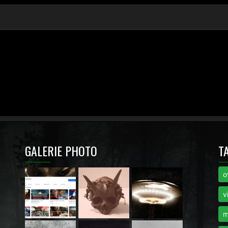
GALERIE PHOTO
T
o
i
v
m