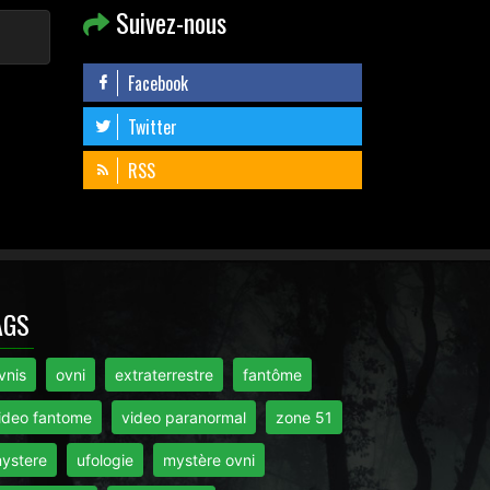
Suivez-nous
Facebook
Twitter
RSS
AGS
vnis
ovni
extraterrestre
fantôme
ideo fantome
video paranormal
zone 51
ystere
ufologie
mystère ovni