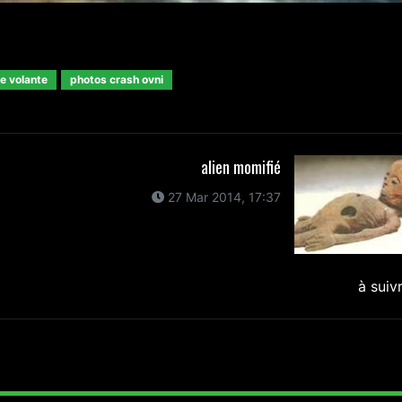
e volante
photos crash ovni
alien momifié
27 Mar 2014, 17:37
à suiv