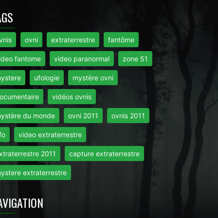
AGS
vnis
ovni
extraterrestre
fantôme
ideo fantome
video paranormal
zone 51
ystere
ufologie
mystère ovni
ocumentaire
vidéos ovnis
ystère du monde
ovni 2011
ovnis 2011
fo
video extraterrestre
xtraterrestre 2011
capture extraterrestre
ystere extraterrestre
AVIGATION