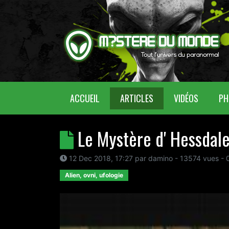
(CURRENT)
ACCUEIL
ARTICLES
VIDÉOS
PH
Le Mystère d' Hessdal
12 Dec 2018, 17:27
par
damino
- 13574 vues -
Alien, ovni, ufologie