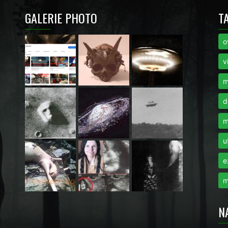
GALERIE PHOTO
T
o
i
v
m
d
m
u
e
m
N