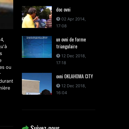
doc ovni
02 Apr 2014,
17:08
un ovni de forme
4,
triangulaire
qu'à
s
12 Dec 2018,
e
17:18
hes ou
r
ovni OKLAHOMA CITY
durant
12 Dec 2018,
mière
16:04
Suivez-nous