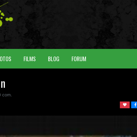
OTOS
FILMS
BLOG
FORUM
en
0
com.