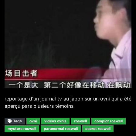
reportage d'un journal tv au japon sur un ovni qui a été
aperçu pars plusieurs témoins
Tags
ovni
vidéos ovnis
roswell
complot roswell
mystere roswell
paranormal roswell
secret roswell