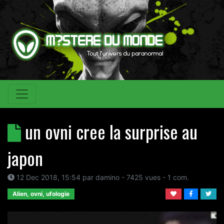
un ovni cree la surprise au
japon
12 Dec 2018, 15:54
par
damino
- 7425 vues -
1
com.
Alien, ovni, ufologie