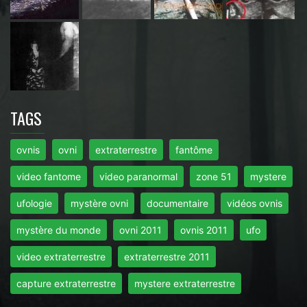
TAGS
ovnis
ovni
extraterrestre
fantôme
video fantome
video paranormal
zone 51
mystere
ufologie
mystère ovni
documentaire
vidéos ovnis
mystère du monde
ovni 2011
ovnis 2011
ufo
video extraterrestre
extraterrestre 2011
capture extraterrestre
mystere extraterrestre