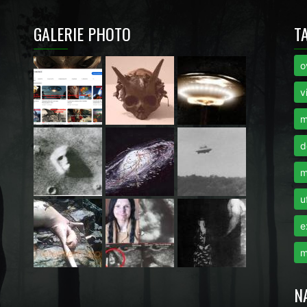
GALERIE PHOTO
T
o
i
v
m
d
m
u
e
m
N