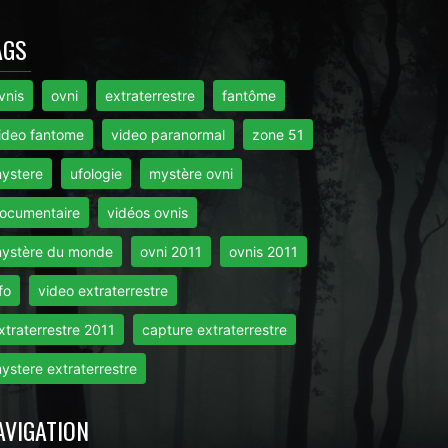
AGS
vnis
ovni
extraterrestre
fantôme
ideo fantome
video paranormal
zone 51
ystere
ufologie
mystère ovni
ocumentaire
vidéos ovnis
ystère du monde
ovni 2011
ovnis 2011
fo
video extraterrestre
xtraterrestre 2011
capture extraterrestre
ystere extraterrestre
AVIGATION