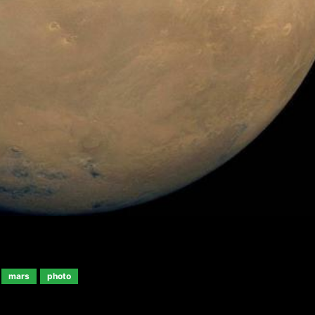
mars
photo