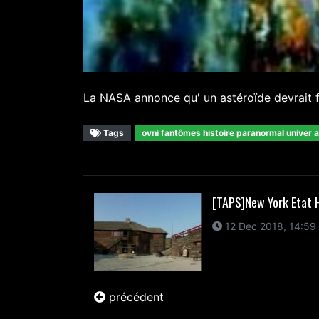
La NASA annonce qu' un astéroïde devrait frô
Tags
ovni fantômes histoire paranormal univer 
[TAPS]New York Etat 
12 Dec 2018, 14:59
précédent