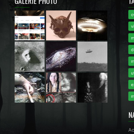
GALERIE PHOTO
T
o
i
v
m
d
m
u
e
m
N
Ac