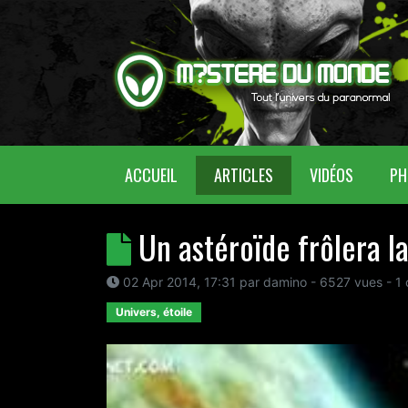
(CURRENT)
ACCUEIL
ARTICLES
VIDÉOS
PH
Un astéroïde frôlera la
02 Apr 2014, 17:31
par
damino
- 6527 vues -
1
Univers, étoile