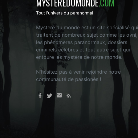
MYSTEREDUMONDE
.COM
Tout l'univers du paranormal
Mystere du monde est un site spécialisé qu
traitent de nombreux sujet comme les ovni,
les phénomères paranormaux, dossiers
criminels célèbres et tout autre sujet qui
entoure les mystère de notre monde.
N'hésitez pas à venir rejoindre notre
communauté de passionés !