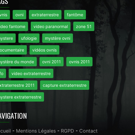
AGS
vnis
ovni
extraterrestre
fantôme
ideo fantome
video paranormal
zone 51
ystere
ufologie
mystère ovni
ocumentaire
vidéos ovnis
ystère du monde
ovni 2011
ovnis 2011
fo
video extraterrestre
xtraterrestre 2011
capture extraterrestre
ystere extraterrestre
AVIGATION
cueil
-
Mentions Légales
-
RGPD
-
Contact