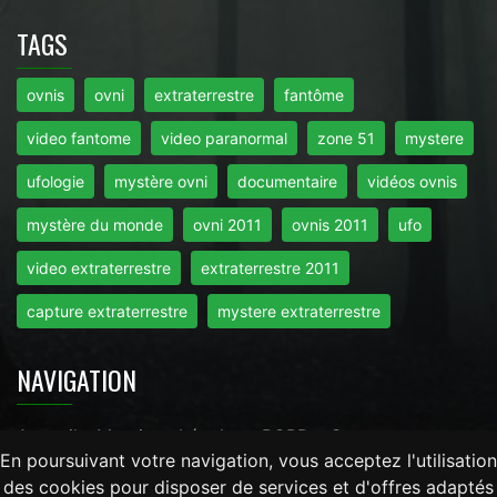
TAGS
ovnis
ovni
extraterrestre
fantôme
video fantome
video paranormal
zone 51
mystere
ufologie
mystère ovni
documentaire
vidéos ovnis
mystère du monde
ovni 2011
ovnis 2011
ufo
video extraterrestre
extraterrestre 2011
capture extraterrestre
mystere extraterrestre
NAVIGATION
Accueil
-
Mentions Légales
-
RGPD
-
Contact
En poursuivant votre navigation, vous acceptez l'utilisation
des cookies pour disposer de services et d'offres adaptés