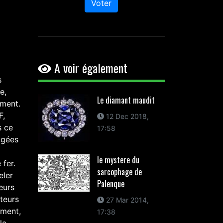
Voter
A voir également
s
e,
Le diamant maudit
ement.
F,
12 Dec 2018,
s ce
17:58
agées
le mystere du
 fer.
sarcophage de
eler
Palenque
leurs
pteurs
27 Mar 2014,
ement,
17:38