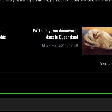
ce : http://www.leparisien.fr/paris-75/un-bunker-secret-sous-
e
Patte de yowie découveret
phié
dans le Queensland
27 Mar 2014, 17:46
à suiv