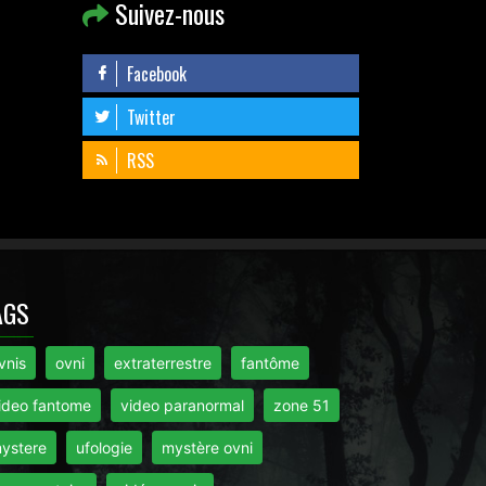
Suivez-nous
Facebook
Twitter
RSS
AGS
vnis
ovni
extraterrestre
fantôme
ideo fantome
video paranormal
zone 51
ystere
ufologie
mystère ovni