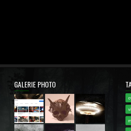
GALERIE PHOTO
T
o
i
v
m