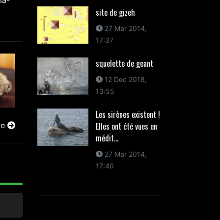
la-
site de gizeh
27 Mar 2014,
17:37
squelette de geant
12 Dec 2018,
13:55
Les sirènes existent !
Elles ont été vues en
re
médit...
27 Mar 2014,
17:40