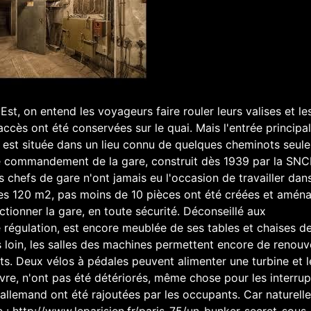
st, on entend les voyageurs faire rouler leurs valises et le
ccès ont été conservées sur le quai. Mais l'entrée principal
, est située dans un lieu connu de quelques cheminots seul
 de commandement de la gare, construit dès 1939 par la SNC
chefs de gare n'ont jamais eu l'occasion de travailler dan
 ces 120 m2, pas moins de 10 pièces ont été créées et amén
tionner la gare, en toute sécurité. Déconseillé aux
régulation, est encore meublée de ses tables et chaises de
 loin, les salles des machines permettent encore de renouv
 volts. Deux vélos à pédales peuvent alimenter une turbine et 
ivre, n'ont pas été détériorés, même chose pour les interru
allemand ont été rajoutées par les occupants. Car naturell