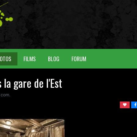
OTOS
FILMS
BLOG
FORUM
la gare de l'Est
 com.