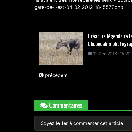
ils avaient très vite repéré les lieux » Sour
gare-de-l-est-04-02-2012-1845577.php
Créature légendaire l
Chupacabra photogra
12 Dec 2018, 15:20
précédent
Commentaires
Soyez le 1er à commenter cet article