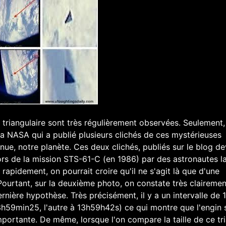
triangulaire sont très régulièrement observées. Seulement,
t la NASA qui a publié plusieurs clichés de ces mystérieuses
nnue, notre planète. Ces deux clichés, publiés sur le blog d
lors de la mission STS-61-C (en 1986) par des astronautes l
rapidement, on pourrait croire qu'il ne s'agit là que d'une
. Pourtant, sur la deuxième photo, on constate très claireme
rnière hypothèse. Très précisément, il y a un intervalle de 
3h59min25, l'autre à 13h59h42s) ce qui montre que l'engin 
mportante. De même, lorsque l'on compare la taille de ce tr