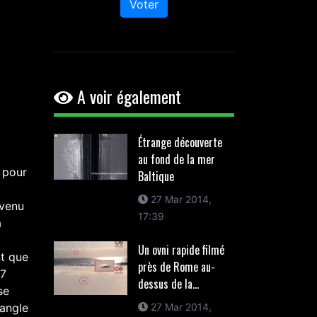
Voter
A voir également
Étrange découverte
au fond de la mer
 pour
Baltique
27 Mar 2014,
evenu
17:39
a
Un ovni rapide filmé
nt que
près de Rome au-
17
dessus de la...
se
iangle
27 Mar 2014,