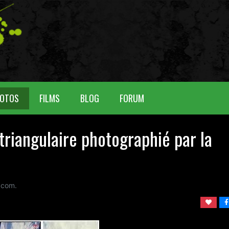
OTOS
FILMS
BLOG
FORUM
riangulaire photographié par la
 com.