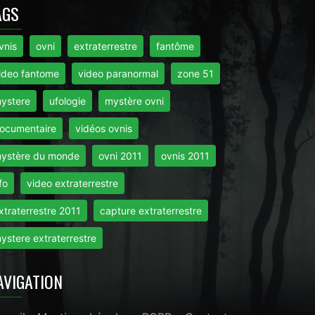
AGS
vnis
ovni
extraterrestre
fantôme
ideo fantome
video paranormal
zone 51
ystere
ufologie
mystère ovni
ocumentaire
vidéos ovnis
ystère du monde
ovni 2011
ovnis 2011
fo
video extraterrestre
xtraterrestre 2011
capture extraterrestre
ystere extraterrestre
AVIGATION