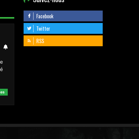
Facebook
Twitter
RSS
de
té
kes