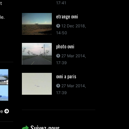
t
17:41
l
etrange ovni
le.
12 Dec 2018,
14:50
photo ovni
27 Mar 2014,
17:39
ovni a paris
27 Mar 2014,
17:39
re
Suivez-nous