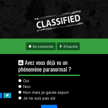
Se connecter
S'inscrire
Avez vous déjà vu un
phénomène paranormal ?
Oui
Non
Non mais je garde espoir
Je ne suis pas sûr