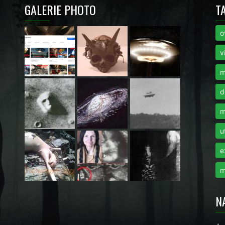
GALERIE PHOTO
T
o
i
v
m
d
m
u
e
m
N