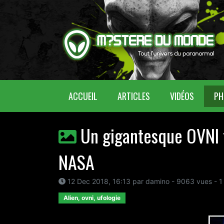
(CURRENT)
ACCUEIL
ARTICLES
VIDÉOS
PH
Un gigantesque OVNI t
NASA
12 Dec 2018, 16:13 par damino - 9063 vues - 1
Alien, ovni, ufologie