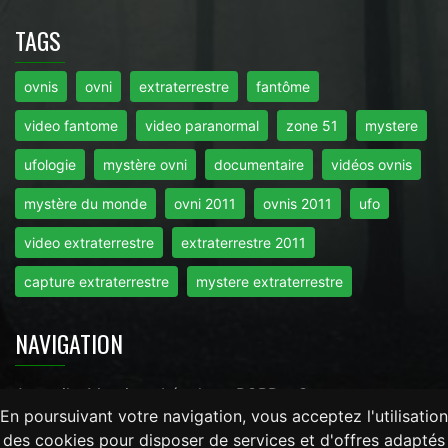
TAGS
ovnis
ovni
extraterrestre
fantôme
video fantome
video paranormal
zone 51
mystere
ufologie
mystère ovni
documentaire
vidéos ovnis
mystère du monde
ovni 2011
ovnis 2011
ufo
video extraterrestre
extraterrestre 2011
capture extraterrestre
mystere extraterrestre
NAVIGATION
Accueil
-
Mentions Légales
-
RGPD
-
Contact
En poursuivant votre navigation, vous acceptez l'utilisation
des cookies pour disposer de services et d'offres adaptés