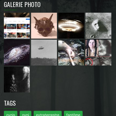
GALERIE PHOTO
TAGS
ovnis
ovni
extraterrestre
fantôme