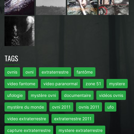
TAGS
ovnis
ovni
extraterrestre
fantôme
video fantome
video paranormal
zone 51
mystere
ufologie
mystère ovni
documentaire
vidéos ovnis
mystère du monde
ovni 2011
ovnis 2011
ufo
video extraterrestre
extraterrestre 2011
capture extraterrestre
mystere extraterrestre