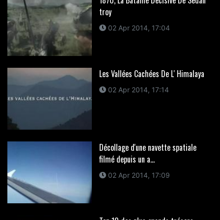
1870, La Bataille Decisive De Sedan
troy
02 Apr 2014, 17:04
Les Vallées Cachées De L' Himalaya
02 Apr 2014, 17:14
Décollage d'une navette spatiale
filmé depuis un a...
02 Apr 2014, 17:09