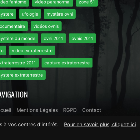
ideo fantome
video paranormal
zone 51
ystere
ufologie
mystère ovni
ocumentaire
vidéos ovnis
ystère du monde
ovni 2011
ovnis 2011
fo
video extraterrestre
xtraterrestre 2011
capture extraterrestre
ystere extraterrestre
AVIGATION
cueil
-
Mentions Légales
-
RGPD
-
Contact
s à vos centres d'intérêt.
Pour en savoir plus, cliquez ici