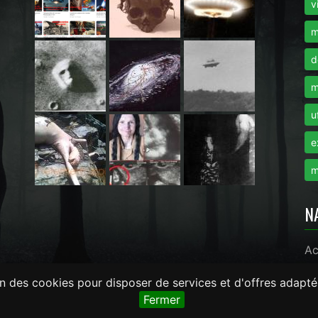
i
v
m
d
m
u
e
m
N
Ac
on des cookies pour disposer de services et d'offres adapté
monde.com -
LaRevueGeek.com
Fermer