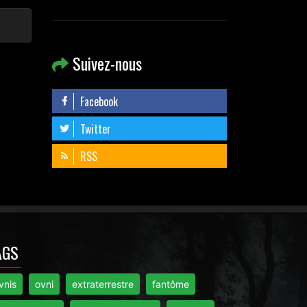
Suivez-nous
Facebook
Twitter
RSS
AGS
vnis
ovni
extraterrestre
fantôme