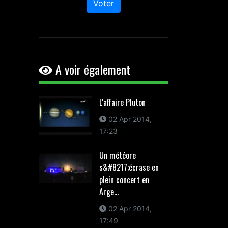
Voter
A voir également
L'affaire Pluton
02 Apr 2014,
17:23
Un météore
s&#8217;écrase en
plein concert en
Arge...
02 Apr 2014,
17:49