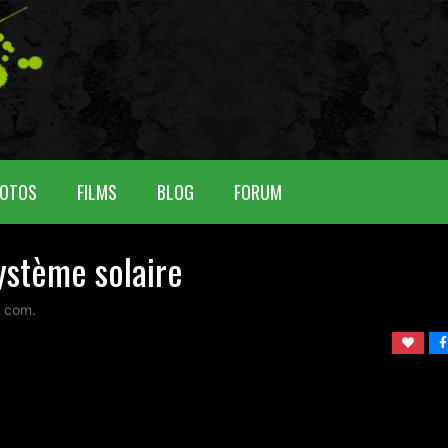
OTOS
FILMS
BLOG
FORUM
ystème solaire
0 com.