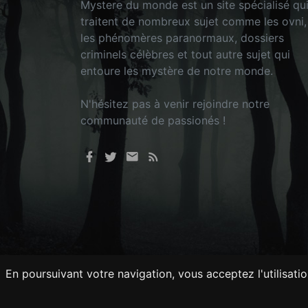
Mystere du monde est un site spécialisé qu
traitent de nombreux sujet comme les ovni,
les phénomères paranormaux, dossiers
criminels célèbres et tout autre sujet qui
entoure les mystère de notre monde.
N'hésitez pas à venir rejoindre notre
communauté de passionés !
En poursuivant votre navigation, vous acceptez l'utilisati
Tout droits réservés © 2026 - Mysteredu