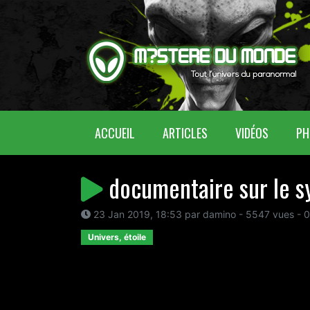
(CURRENT)
ACCUEIL
ARTICLES
VIDÉOS
PH
documentaire sur le s
23 Jan 2019, 18:53 par damino - 5547 vues - 
Univers, étoile