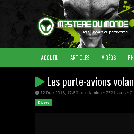
(CURRENT)
ACCUEIL
ARTICLES
VIDÉOS
PH
Les porte-avions volant
12 Dec 2018, 17:53 par damino - 7721 vues - 0
Divers