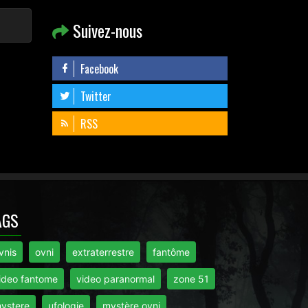
Suivez-nous
Facebook
Twitter
RSS
AGS
vnis
ovni
extraterrestre
fantôme
ideo fantome
video paranormal
zone 51
ystere
ufologie
mystère ovni