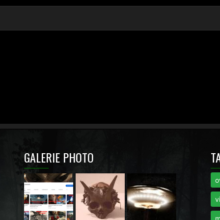
GALERIE PHOTO
T
o
i
v
m