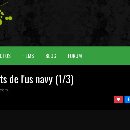
OTOS
FILMS
BLOG
FORUM
s de l'us navy (1/3)
 com.