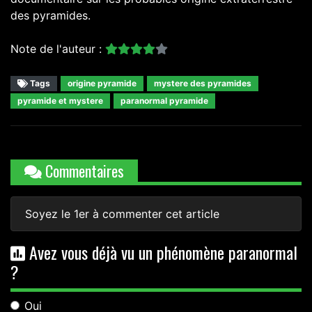
des pyramides.
Note de l'auteur :
Tags
origine pyramide
mystere des pyramides
pyramide et mystere
paranormal pyramide
Commentaires
Soyez le 1er à commenter cet article
Avez vous déjà vu un phénomène paranormal
?
Oui