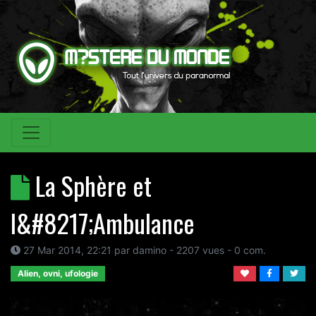
La Sphère et
l&#8217;Ambulance
27 Mar 2014, 22:21
par
damino
- 2207 vues -
0
com.
Alien, ovni, ufologie