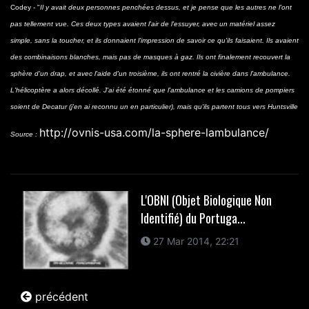
Codey - "
Il y avait deux personnes penchées dessus, et je pense que les autres ne l'ont
pas tellement vue. Ces deux types avaient l'air de l'essuyer, avec un matériel assez
simple, sans la toucher, et ils donnaient l'impression de savoir ce qu'ils faisaient. Ils avaient
des combinaisons blanches, mais pas de masques à gaz. Ils ont finalement recouvert la
sphère d'un drap, et avec l'aide d'un troisième, ils ont rentré la civière dans l'ambulance.
L'hélicoptère a alors décollé. J'ai été étonné que l'ambulance et les camions de pompiers
soient de Decatur (j'en ai reconnu un en particulier), mais qu'ils partent tous vers Huntsville
http://ovnis-usa.com/la-sphere-lambulance/
Source :
L'OBNI (Objet Biologique Non
Identifié) du Portuga...
27 Mar 2014, 22:21
précédent