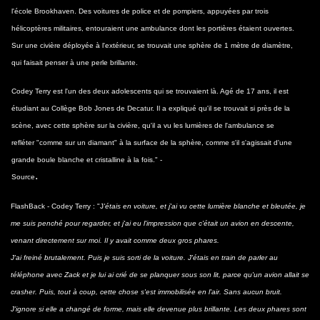
l'école Brookhaven. Des voitures de police et de pompiers, appuyées par trois
hélicoptères militaires, entouraient une ambulance dont les portières étaient ouvertes.
Sur une civière déployée à l'extérieur, se trouvait une sphère de 1 mètre de diamètre,
qui faisait penser à une perle brillante.
Codey Terry est l'un des deux adolescents qui se trouvaient là. Agé de 17 ans, il est
étudiant au Collège Bob Jones de Decatur. Il a expliqué qu'il se trouvait si près de la
scène, avec cette sphère sur la civière, qu'il a vu les lumières de l'ambulance se
refléter "comme sur un diamant" à la surface de la sphère, comme s'il s'agissait d'une
grande boule blanche et cristalline à la fois." -
.
Source
FlashBack - Codey Terry : "J
'étais en voiture, et j'ai vu cette lumière blanche et bleutée, je
me suis penché pour regarder, et j'ai eu l'impression que c'était un avion en descente,
venant directement sur moi. Il y avait comme deux gros phares.
J'ai freiné brutalement. Puis je suis sorti de la voiture. J'étais en train de parler au
téléphone avec Zack et je lui ai crié de se planquer sous son lit, parce qu'un avion allait se
crasher. Puis, tout à coup, cette chose s'est immobilisée en l'air. Sans aucun bruit.
J'ignore si elle a changé de forme, mais elle devenue plus brillante. Les deux phares sont