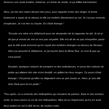
devenus une seule lumière, immense, en forme de cercle, et ça brillait intensément.
Alors, j'ai mis mes mains devant mes yeux, pour regarder entre mes doigts, la forme
lumineuse a repris de la vitesse et elle est tombée directement au sol. Je n'ai pas entendu
d'explosion. Je n'ai rien vu d'autre. Et c'était étrange !
"
Ensuite m'a mère m'a téléphoné pour me demander de lui rapporter du lait. Je lui ai
dit que je venais de voir un truc pas croyable. Elle m'a dit de ne pas m'inquiéter, parce
que la télé avait annoncé qu'on voyait des lumières étranges au-dessus de Decatur.
Alors j'ai racroché le téléphone, et j'ai tourné dans la 8ème Rue, et c'est là que ça
s'est passé.
Soudain, quelques voitures de pompiers et des ambulances, et aussi des voitures de
police qui allaient très vite m'ont doublé, en grillant les feux rouges. Ca aussi c'était
étrange ! J'ai pensé qu'elles se dirigeaient vers ce que j'avais vu. Alors, je suis allé
chez Zack pour lui en parler.
"
"
Peu après, on a entendu des hélicoptères qui venaient de partout. Zack et moi sommes
sortis, et nous avons vu un de ces hélicoptères. Mais j'ai eu l'impression qu'il y en avait
deux autres en vol à côté de lui, de couleur noire.