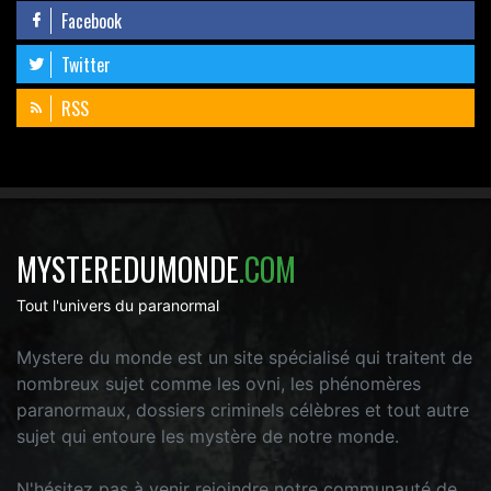
Facebook
Twitter
RSS
MYSTEREDUMONDE
.COM
Tout l'univers du paranormal
Mystere du monde est un site spécialisé qui traitent de
nombreux sujet comme les ovni, les phénomères
paranormaux, dossiers criminels célèbres et tout autre
sujet qui entoure les mystère de notre monde.
N'hésitez pas à venir rejoindre notre communauté de