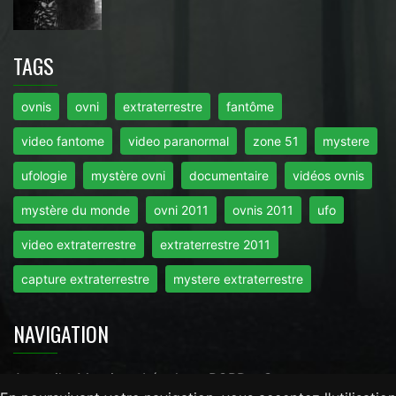
TAGS
ovnis
ovni
extraterrestre
fantôme
video fantome
video paranormal
zone 51
mystere
ufologie
mystère ovni
documentaire
vidéos ovnis
mystère du monde
ovni 2011
ovnis 2011
ufo
video extraterrestre
extraterrestre 2011
capture extraterrestre
mystere extraterrestre
NAVIGATION
Accueil
-
Mentions Légales
-
RGPD
-
Contact