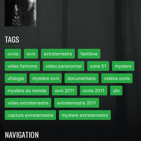
TAGS
ovnis
ovni
extraterrestre
fantôme
video fantome
video paranormal
zone 51
mystere
ufologie
mystère ovni
documentaire
vidéos ovnis
mystère du monde
ovni 2011
ovnis 2011
ufo
video extraterrestre
extraterrestre 2011
capture extraterrestre
mystere extraterrestre
NAVIGATION