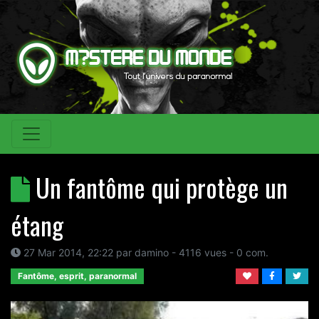
Un fantôme qui protège un
étang
27 Mar 2014, 22:22
par
damino
- 4116 vues -
0
com.
Fantôme, esprit, paranormal