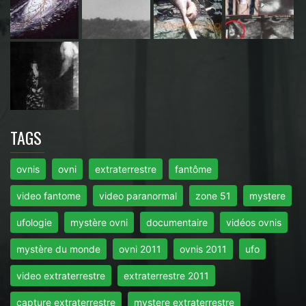
TAGS
ovnis
ovni
extraterrestre
fantôme
video fantome
video paranormal
zone 51
mystere
ufologie
mystère ovni
documentaire
vidéos ovnis
mystère du monde
ovni 2011
ovnis 2011
ufo
video extraterrestre
extraterrestre 2011
capture extraterrestre
mystere extraterrestre