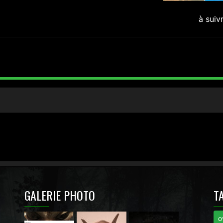
à suiv
GALERIE PHOTO
T
o