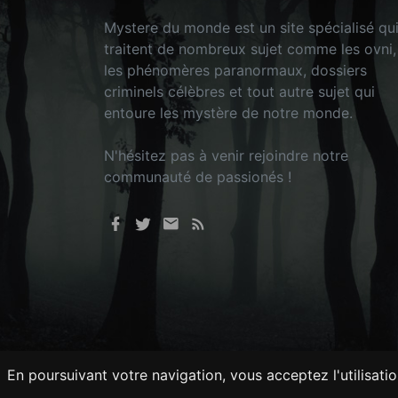
Mystere du monde est un site spécialisé qu
traitent de nombreux sujet comme les ovni,
les phénomères paranormaux, dossiers
criminels célèbres et tout autre sujet qui
entoure les mystère de notre monde.
N'hésitez pas à venir rejoindre notre
communauté de passionés !
En poursuivant votre navigation, vous acceptez l'utilisati
Tout droits réservés © 2026 - Mysteredu