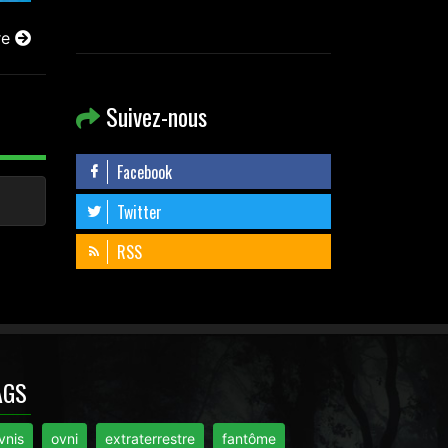
re
Suivez-nous
Facebook
Twitter
RSS
AGS
vnis
ovni
extraterrestre
fantôme