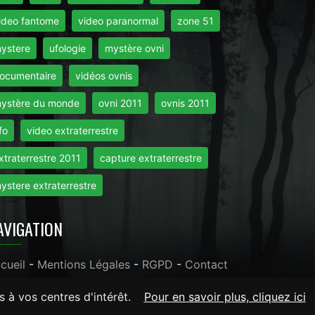
ideo fantome
video paranormal
zone 51
ystere
ufologie
mystère ovni
ocumentaire
vidéos ovnis
ystère du monde
ovni 2011
ovnis 2011
fo
video extraterrestre
xtraterrestre 2011
capture extraterrestre
ystere extraterrestre
AVIGATION
cueil
-
Mentions Légales
-
RGPD
-
Contact
s à vos centres d'intérêt.
Pour en savoir plus, cliquez ici