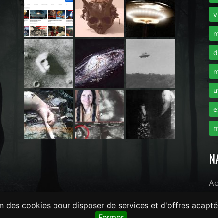
i
v
m
d
m
u
e
m
N
Ac
on des cookies pour disposer de services et d'offres adapté
monde.com -
LaRevueGeek.com
Fermer