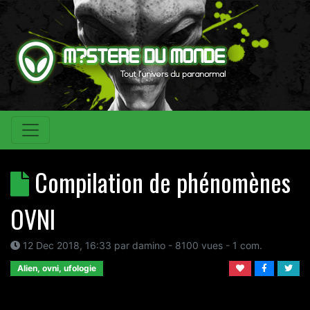
Compilation de phénomènes
OVNI
12 Dec 2018, 16:33
par
damino
- 8100 vues -
1
com.
Alien, ovni, ufologie