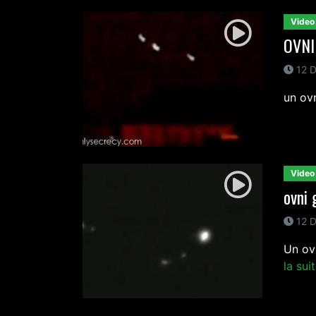
Video
OVNI
12 D
un ovn
Video
ovni 
12 D
Un ovn
la sui