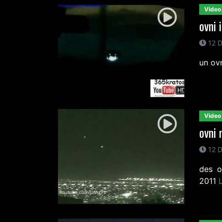
Video
ovni 
12 D
un ov
Video
ovni
12 D
des o
2011
L