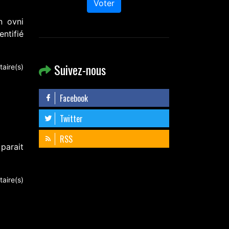
Voter
n ovni
entifié
Suivez-nous
aire(s)
Facebook
Twitter
RSS
parait
aire(s)