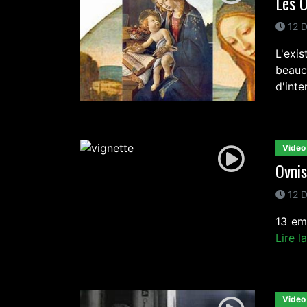
Les O
12 D
L'exis
beau
d'inte
Video
Ovnis
12 D
13 em
Lire l
Video