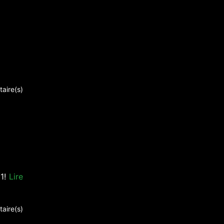
aire(s)
11!
Lire
aire(s)