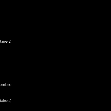
aire(s)
vembre
aire(s)