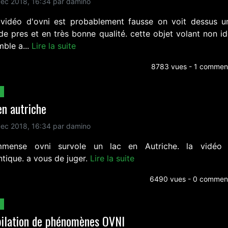
ec 2018, 16:34 par damino
 vidéo d'ovni est probablement fausse on voit dessus u
de pres et en très bonne qualité. cette objet volant non id
mble a...
Lire la suite
8783 vues - 1 comment
en autriche
ec 2018, 16:34 par damino
mense ovni survole un lac en Autriche. la vidéo 
ntique. a vous de juger.
Lire la suite
6490 vues - 0 comment
ilation de phénomènes OVNI