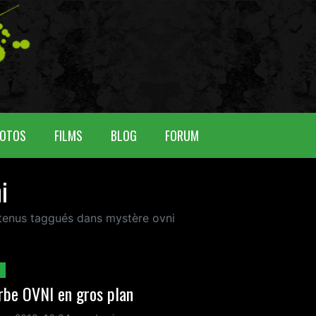
OTOS
FILMS
BLOG
FORUM
i
ntenus taggués dans mystère ovni
rbe OVNI en gros plan