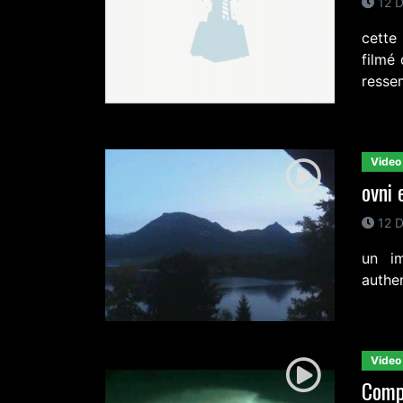
12 D
cette
filmé 
resse
Video
ovni 
12 D
un im
authe
Video
Comp