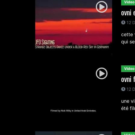
Video
ovni 
12 D
cette 
qui se
Video
ovni 
12 D
une vi
été fi