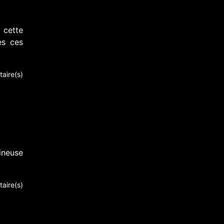
 cette
es ces
aire(s)
ineuse
aire(s)