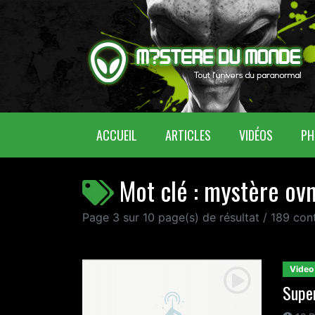
(CURRENT)
ACCUEIL
ARTICLES
VIDÉOS
PH
Mot clé : mystère ovn
Page 3 sur 10 page(s) de résultat / 189 co
Video
Supe