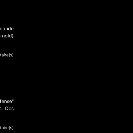
econde
rnold)
aire(s)
fense"
s. Des
aire(s)