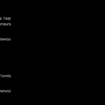
e l'est
reurs
aire(s)
'ovnis
aire(s)