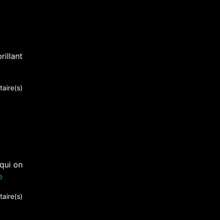
rillant
aire(s)
 qui on
e
aire(s)