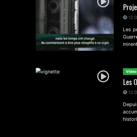
Proj
12 D
Les p
Guerr
miren
Video
Les O
12 D
Depui
accum
histor