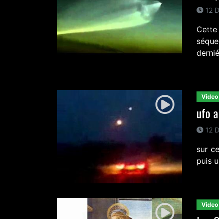
12 D
Cette
séque
derni
Video
ufo a
12 D
sur c
puis u
Video