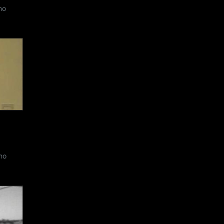
no
no