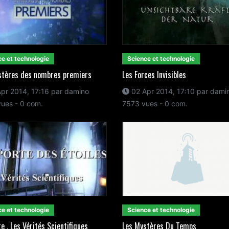
e et technologie
Science et technologie
stères des nombres premiers
Les Forces Invisibles
pr 2014, 17:16 par damino
02 Apr 2014, 17:10 par dami
ues - 0 com.
7573 vues - 0 com.
e et technologie
Science et technologie
e , Les Vérités Scientifiques
Les Mystères Du Temps