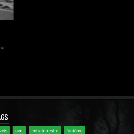
no
AGS
vnis
ovni
extraterrestre
fantôme