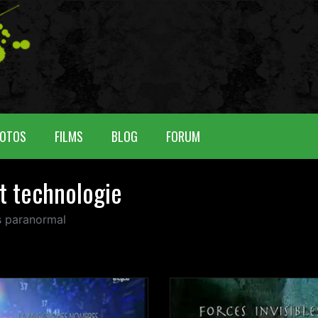
OTOS
FILMS
BLOG
FORUM
t technologie
os paranormal