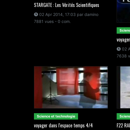
STARGATE : Les Vérités Scientifiques
02 Apr 2014, 17:03 par damino
7881 vues - 0 com.
Scienc
voyager
02 A
7638 v
Science et technologie
Scienc
voyager dans l'espace temps 4/4
F22 R