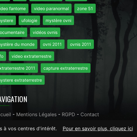
ideo fantome
video paranormal
zone 51
ystere
ufologie
mystère ovni
ocumentaire
vidéos ovnis
ystère du monde
ovni 2011
ovnis 2011
fo
video extraterrestre
xtraterrestre 2011
capture extraterrestre
ystere extraterrestre
AVIGATION
cueil
-
Mentions Légales
-
RGPD
-
Contact
s à vos centres d'intérêt.
Pour en savoir plus, cliquez ici