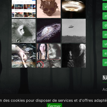
i
v
m
d
m
u
e
m
N
Ac
on des cookies pour disposer de services et d'offres adapté
monde.com -
LaRevueGeek.com
Fermer