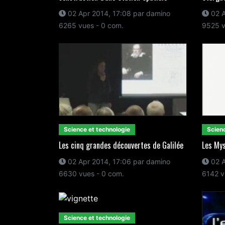
02 Apr 2014, 17:08 par damino
02 A
6265 vues - 0 com.
9525 v
Science et technologie
Scienc
Les cinq grandes découvertes de Galilée
Les My
02 Apr 2014, 17:06 par damino
02 A
6630 vues - 0 com.
6142 v
Science et technologie