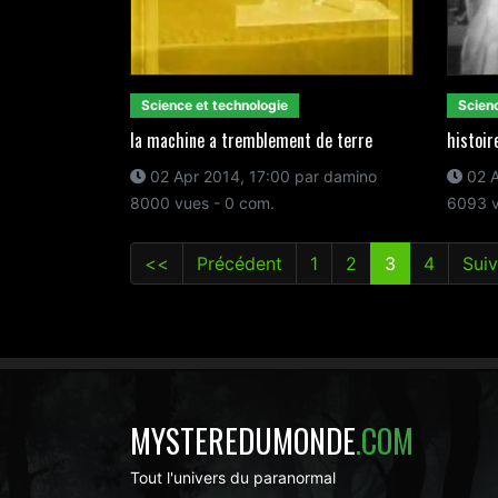
Science et technologie
Scienc
la machine a tremblement de terre
histoir
02 Apr 2014, 17:00 par damino
02 A
8000 vues - 0 com.
6093 v
<<
Précédent
1
2
3
4
Suiv
MYSTEREDUMONDE
.COM
Tout l'univers du paranormal