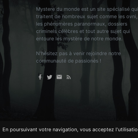
Mystere du monde est un site spécialisé qu
traitent de nombreux sujet comme les ovni,
les phénomères paranormaux, dossiers
criminels célèbres et tout autre sujet qui
entoure les mystère de notre monde.
N'hésitez pas à venir rejoindre notre
communauté de passionés !
En poursuivant votre navigation, vous acceptez l'utilisati
Tout droits réservés © 2026 - Mysteredu