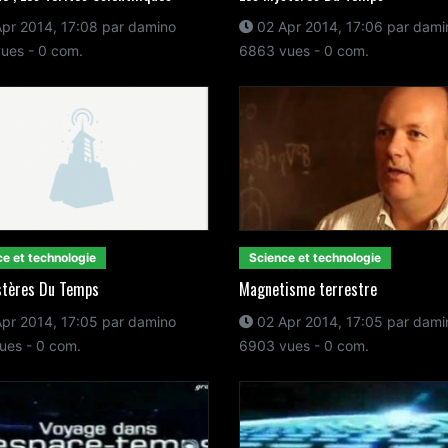
pr 2014, 17:08 par damino
02 Apr 2014, 17:06 par dami
ues - 0 com.
6863 vues - 0 com.
e et technologie
Science et technologie
stères Du Temps
Magnetisme terrestre
pr 2014, 17:05 par damino
02 Apr 2014, 17:05 par dami
ues - 0 com.
6903 vues - 0 com.