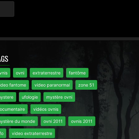
AGS
vnis
ovni
extraterrestre
fantôme
ideo fantome
video paranormal
zone 51
ystere
ufologie
mystère ovni
ocumentaire
vidéos ovnis
ystère du monde
ovni 2011
ovnis 2011
fo
video extraterrestre