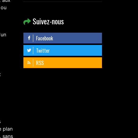
t aux
 ou
Suivez-nous
'un
Facebook
Twitter
RSS
x
s
e plan
, sans