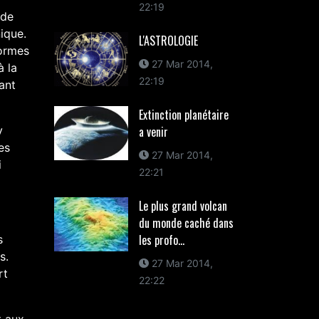
22:19
nde
ique.
L'ASTROLOGIE
formes
27 Mar 2014,
à la
22:19
ant
Extinction planétaire
a venir
y
es
27 Mar 2014,
i
22:21
Le plus grand volcan
du monde caché dans
les profo...
s
s.
27 Mar 2014,
rt
22:22