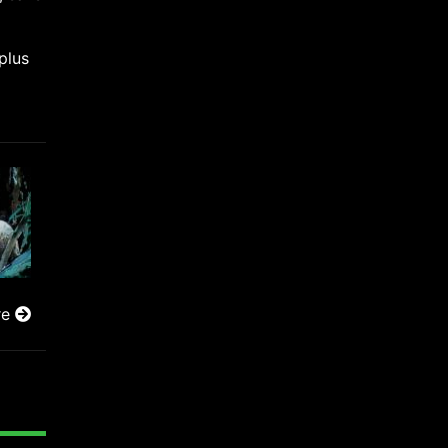
plus
re