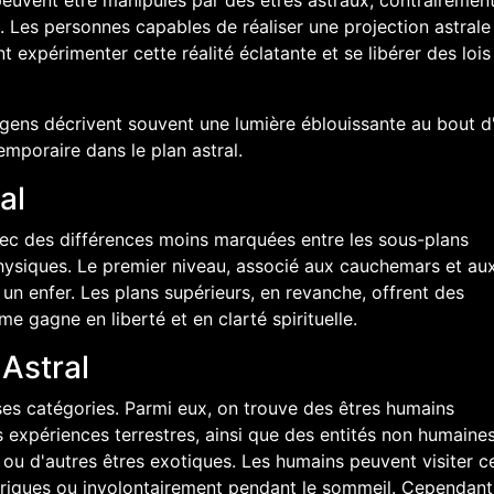
peuvent être manipulés par des êtres astraux, contrairemen
. Les personnes capables de réaliser une projection astrale
expérimenter cette réalité éclatante et se libérer des lois
gens décrivent souvent une lumière éblouissante au bout d
emporaire dans le plan astral.
al
avec des différences moins marquées entre les sous-plans
 physiques. Le premier niveau, associé aux cauchemars et au
un enfer. Les plans supérieurs, en revanche, offrent des
e gagne en liberté et en clarté spirituelle.
Astral
rses catégories. Parmi eux, on trouve des êtres humains
 expériences terrestres, ainsi que des entités non humaine
ou d'autres êtres exotiques. Les humains peuvent visiter c
riques ou involontairement pendant le sommeil. Cependant