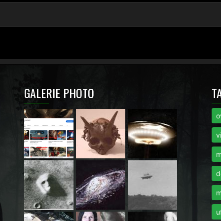
GALERIE PHOTO
T
o
i
v
m
d
m
u