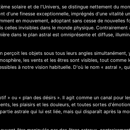
stème solaire et de l'Univers, se distingue nettement du mo
nt d'une finesse exceptionnelle, imprégnés d'une vitalité un
tamment en mouvement, adoptant sans cesse de nouvelles 
ris celles invisibles dans le monde physique. Contrairement 
ière dans le plan astral est omniprésente et diffuse, illumin
on perçoit les objets sous tous leurs angles simultanément, 
tmosphère, les vents et les êtres sont visibles, tout comme l
essibles à notre vision habituelle. D'où le nom « astral », qu
otif » ou « plan des désirs ». Il agit comme un canal pour le
ts, les plaisirs et les douleurs, et toutes sortes d'émotion
tie astrale qui lui est liée, mais qui disparaît après la mo