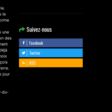
ie.
 le
forme
Suivez-nous
e une
on des
Facebook
ement
déjà
Twitter
hoix
çois
RSS
erre.
e jour
r-du-