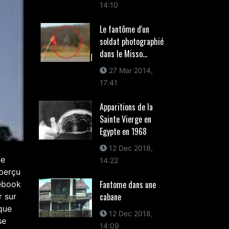
14:10
Le fantôme d'un
soldat photographié
dans le Misso...
27 Mar 2014,
17:41
Apparitions de la
Sainte Vierge en
Egypte en 1968
12 Dec 2018,
ne
14:22
aperçu
Fantome dans une
cebook
cabane
r sur
 que
12 Dec 2018,
se
14:09