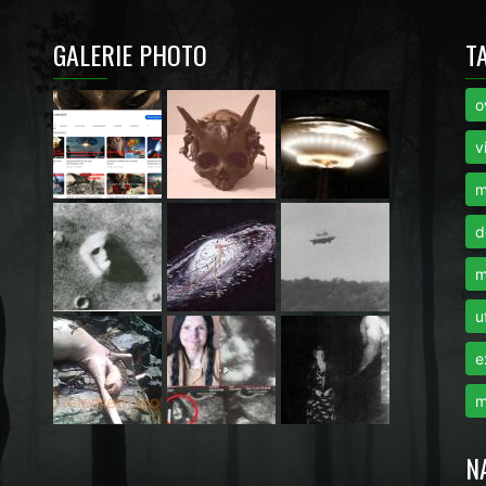
GALERIE PHOTO
T
o
i
v
m
d
m
u
e
m
N