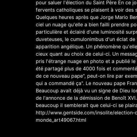
pour saluer l'élection du Saint Père En ce j
fervents catholiques se plaisent à voir des
Quelques heures après que Jorge Mario Berg
ciel un nuage qu'elle a bien failli prendre 
particulière et éclairé d'une luminosité su
duveteuses, le cumulonimbus d'un éclat de f
apparition angélique. Un phénomène qu'elle
cieux quant au choix de celui-ci. Un messag
pris l'étrange nuage en photo et a publié l
été partagé plus de 4000 fois et commenté p
de ce nouveau pape", peut-on lire par exem
qui a commandé ça". Le nouveau pape Franç
Beaucoup avait déjà vu un signe de Dieu lors
de l'annonce de la démission de Benoît XVI
beaucoup il semblerait que celui-ci se plai
http://www.gentside.com/insolite/election-
monde_art49067.html