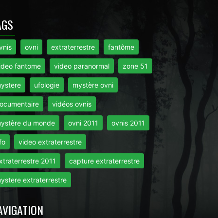
AGS
vnis
ovni
extraterrestre
fantôme
ideo fantome
video paranormal
zone 51
ystere
ufologie
mystère ovni
ocumentaire
vidéos ovnis
ystère du monde
ovni 2011
ovnis 2011
fo
video extraterrestre
xtraterrestre 2011
capture extraterrestre
ystere extraterrestre
AVIGATION