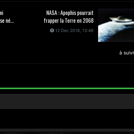
mi
NASA : Apophis pourrait
e né...
frapper la Terre en 2068
12 Dec 2018, 13:46
à suiv