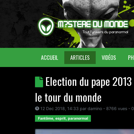
(CURRENT)
ACCUEIL
ARTICLES
VIDÉOS
PH
Election du pape 2013 :
le tour du monde
12 Dec 2018, 14:33
par
damino
- 8766 vues -
0
Fantôme, esprit, paranormal