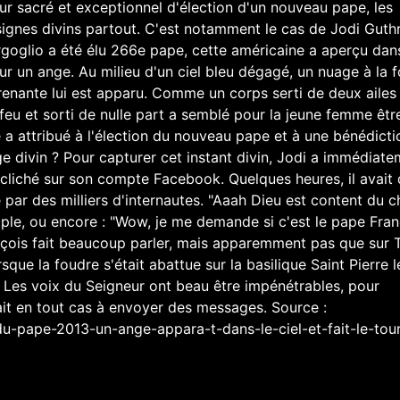
our sacré et exceptionnel d'élection d'un nouveau pape, les
 signes divins partout. C'est notamment le cas de Jodi Guthr
oglio a été élu 266e pape, cette américaine a aperçu dans
pour un ange. Au milieu d'un ciel bleu dégagé, un nuage à la 
rprenante lui est apparu. Comme un corps serti de deux ailes
eu et sorti de nulle part a semblé pour la jeune femme êtr
 a attribué à l'élection du nouveau pape et à une bénédicti
e divin ? Pour capturer cet instant divin, Jodi a immédiat
e cliché sur son compte Facebook. Quelques heures, il avait 
ar des milliers d'internautes. "Aaah Dieu est content du c
ple, ou encore : "Wow, je me demande si c'est le pape Fran
ois fait beaucoup parler, mais apparemment pas que sur T
que la foudre s'était abattue sur la basilique Saint Pierre l
. Les voix du Seigneur ont beau être impénétrables, pour
rait en tout cas à envoyer des messages. Source :
du-pape-2013-un-ange-appara-t-dans-le-ciel-et-fait-le-tou